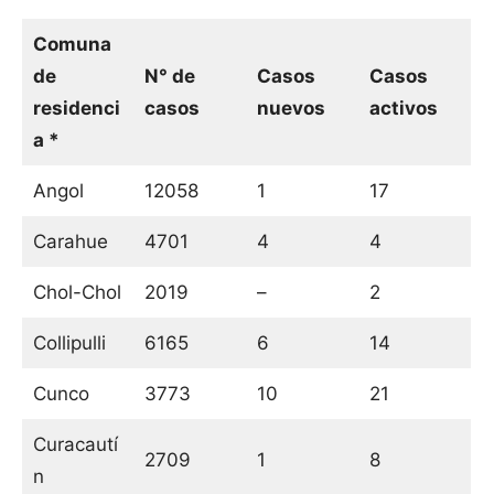
Comuna
de
N° de
Casos
Casos
residenci
casos
nuevos
activos
a *
Angol
12058
1
17
Carahue
4701
4
4
Chol-Chol
2019
–
2
Collipulli
6165
6
14
Cunco
3773
10
21
Curacautí
2709
1
8
n