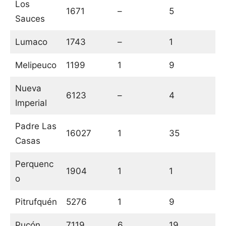
Los
1671
–
5
Sauces
Lumaco
1743
–
1
Melipeuco
1199
1
9
Nueva
6123
–
4
Imperial
Padre Las
16027
1
35
Casas
Perquenc
1904
1
1
o
Pitrufquén
5276
1
9
Pucón
7119
6
19