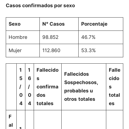
Casos confirmados por sexo
Sexo
N° Casos
Porcentaje
Hombre
98.852
46.7%
Mujer
112.860
53.3%
1
1
Fallecido
Falle
Fallecidos
5
6
s
cido
Sospechosos,
/
/
confirma
s
probables u
0
0
dos
total
otros
totales
4
4
totales
es
F
al