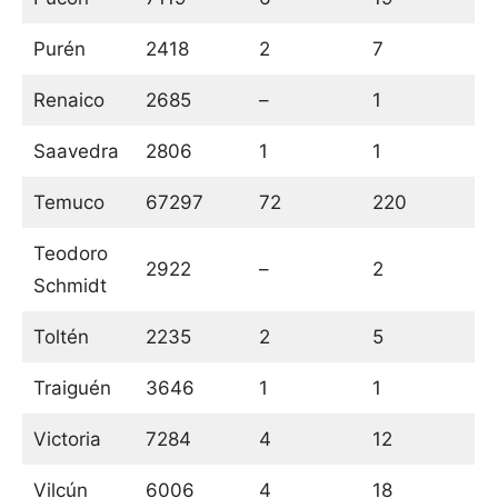
Purén
2418
2
7
Renaico
2685
–
1
Saavedra
2806
1
1
Temuco
67297
72
220
Teodoro
2922
–
2
Schmidt
Toltén
2235
2
5
Traiguén
3646
1
1
Victoria
7284
4
12
Vilcún
6006
4
18