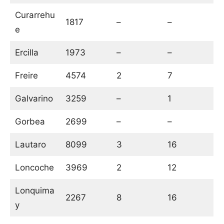
Curarrehu
1817
–
–
e
Ercilla
1973
–
–
Freire
4574
2
7
Galvarino
3259
–
1
Gorbea
2699
–
–
Lautaro
8099
3
16
Loncoche
3969
2
12
Lonquima
2267
8
16
y