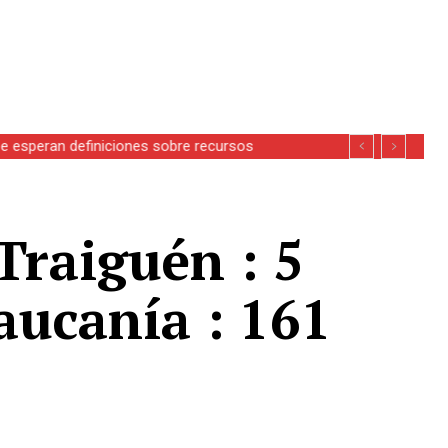
se esperan definiciones sobre recursos
Traiguén : 5
aucanía : 161