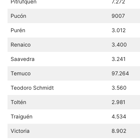
Pitrufquén
7.272
Pucón
9007
Purén
3.012
Renaico
3.400
Saavedra
3.241
Temuco
97.264
Teodoro Schmidt
3.560
Toltén
2.981
Traiguén
4.534
Victoria
8.902