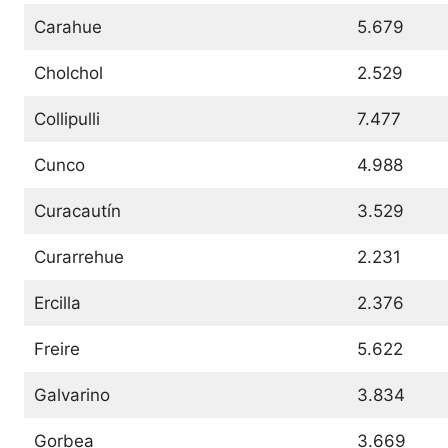
Carahue
5.679
Cholchol
2.529
Collipulli
7.477
Cunco
4.988
Curacautín
3.529
Curarrehue
2.231
Ercilla
2.376
Freire
5.622
Galvarino
3.834
Gorbea
3.669