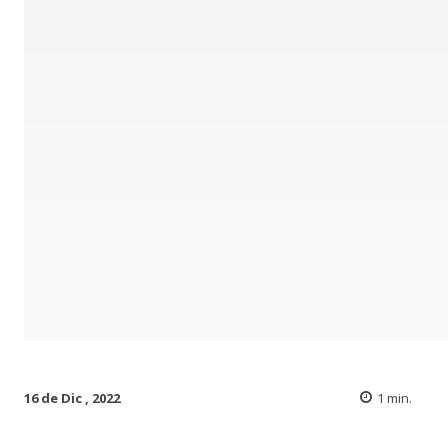
16 de Dic , 2022
1
min.