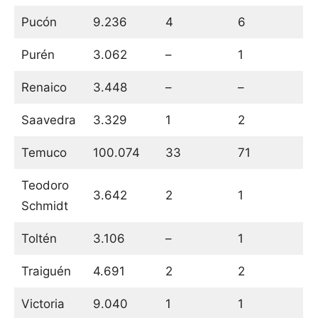
Pucón
9.236
4
6
Purén
3.062
–
1
Renaico
3.448
–
–
Saavedra
3.329
1
2
Temuco
100.074
33
71
Teodoro
3.642
2
1
Schmidt
Toltén
3.106
–
1
Traiguén
4.691
2
2
Victoria
9.040
1
1