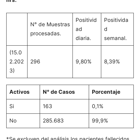
hrs.
Positivid
Positivida
N° de Muestras
ad
d
procesadas.
diaria.
semanal.
(15.0
2.202
296
9,80%
8,39%
3)
Activos
N° de Casos
Porcentaje
Si
163
0,1%
No
285.683
99,9%
*Se excluyen del análisis los pacientes fallecidos.