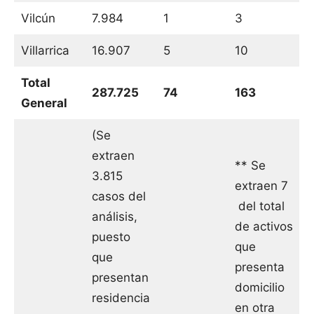
Vilcún
7.984
1
3
Villarrica
16.907
5
10
Total
287.725
74
163
General
(Se
extraen
** Se
3.815
extraen 7
casos del
del total
análisis,
de activos
puesto
que
que
presenta
presentan
domicilio
residencia
en otra