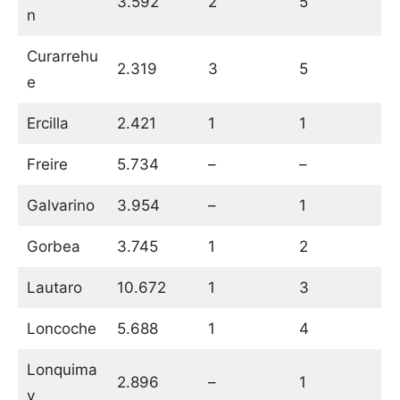
3.592
2
5
n
Curarrehu
2.319
3
5
e
Ercilla
2.421
1
1
Freire
5.734
–
–
Galvarino
3.954
–
1
Gorbea
3.745
1
2
Lautaro
10.672
1
3
Loncoche
5.688
1
4
Lonquima
2.896
–
1
y