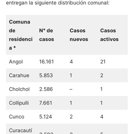
entregan la siguiente distribución comunal:
Comuna
de
N° de
Casos
Casos
residenci
casos
nuevos
activos
a *
Angol
16.161
4
21
Carahue
5.853
1
2
Cholchol
2.586
–
1
Collipulli
7.661
1
1
Cunco
5.124
2
4
Curacautí