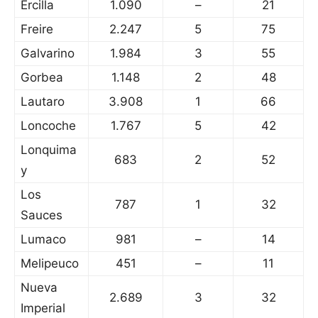
Ercilla
1.090
–
21
Freire
2.247
5
75
Galvarino
1.984
3
55
Gorbea
1.148
2
48
Lautaro
3.908
1
66
Loncoche
1.767
5
42
Lonquima
683
2
52
y
Los
787
1
32
Sauces
Lumaco
981
–
14
Melipeuco
451
–
11
Nueva
2.689
3
32
Imperial