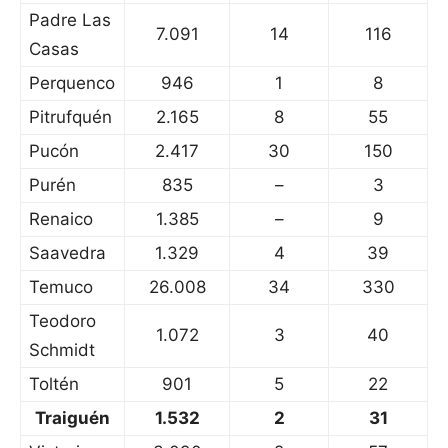
Padre Las
7.091
14
116
Casas
Perquenco
946
1
8
Pitrufquén
2.165
8
55
Pucón
2.417
30
150
Purén
835
–
3
Renaico
1.385
–
9
Saavedra
1.329
4
39
Temuco
26.008
34
330
Teodoro
1.072
3
40
Schmidt
Toltén
901
5
22
Traiguén
1.532
2
31