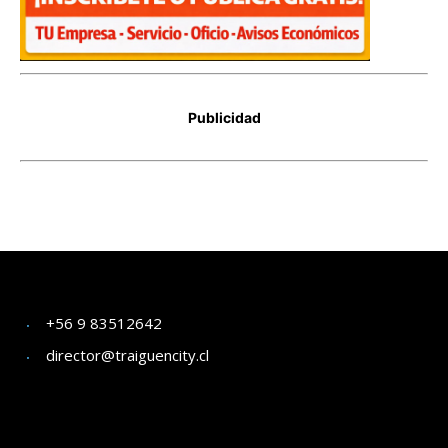
+56 9 83512642
director@traiguencity.cl