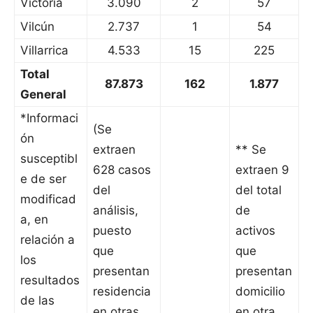
Victoria
3.090
2
57
Vilcún
2.737
1
54
Villarrica
4.533
15
225
Total
87.873
162
1.877
General
*Informaci
(Se
ón
extraen
** Se
susceptibl
628 casos
extraen 9
e de ser
del
del total
modificad
análisis,
de
a, en
puesto
activos
relación a
que
que
los
presentan
presentan
resultados
residencia
domicilio
de las
en otras
en otra