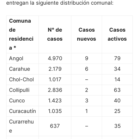
entregan la siguiente distribución comunal:
Comuna
de
N° de
Casos
Casos
residenci
casos
nuevos
activos
a *
Angol
4.970
9
79
Carahue
2.179
6
34
Chol-Chol
1.017
–
14
Collipulli
2.836
2
63
Cunco
1.423
3
40
Curacautín
1.035
1
25
Curarrehu
637
–
35
e