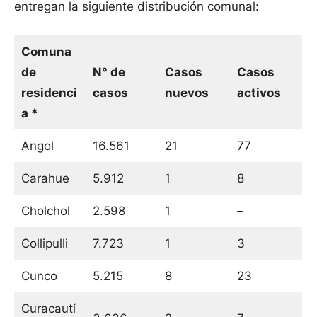
entregan la siguiente distribución comunal:
Comuna
de
N° de
Casos
Casos
residenci
casos
nuevos
activos
a *
Angol
16.561
21
77
Carahue
5.912
1
8
Cholchol
2.598
1
–
Collipulli
7.723
1
3
Cunco
5.215
8
23
Curacautí