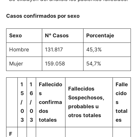
Casos confirmados por sexo
Sexo
N° Casos
Porcentaje
Hombre
131.817
45,3%
Mujer
159.058
54,7%
1
1
Fallecido
Falle
Fallecidos
5
6
s
cido
Sospechosos,
/
/
confirma
s
probables u
0
0
dos
total
otros
totales
3
3
totales
es
F