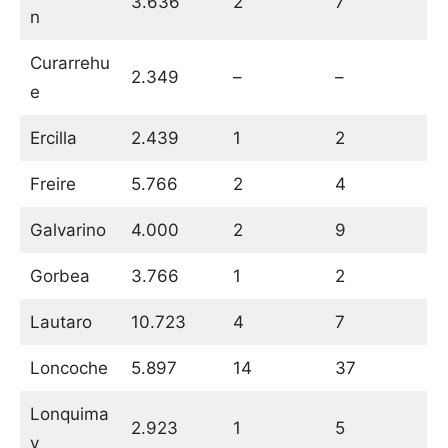
3.636
2
7
n
Curarrehu
2.349
–
–
e
Ercilla
2.439
1
2
Freire
5.766
2
4
Galvarino
4.000
2
9
Gorbea
3.766
1
2
Lautaro
10.723
4
7
Loncoche
5.897
14
37
Lonquima
2.923
1
5
y