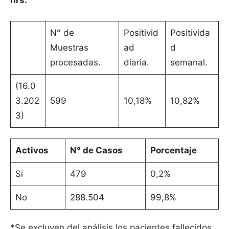
hrs.
N° de
Positivid
Positivida
Muestras
ad
d
procesadas.
diaria.
semanal.
(16.0
3.202
599
10,18%
10,82%
3)
Activos
N° de Casos
Porcentaje
Si
479
0,2%
No
288.504
99,8%
*Se excluyen del análisis los pacientes fallecidos.