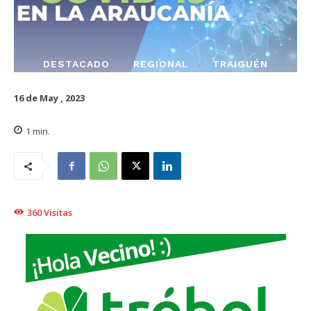
DESTACADO
REGIONAL
TRAIGUÉN
16 de May , 2023
1
min.
360
Visitas