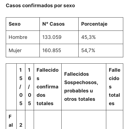
Casos confirmados por sexo
Sexo
N° Casos
Porcentaje
Hombre
133.059
45,3%
Mujer
160.855
54,7%
1
1
Fallecido
Falle
Fallecidos
5
6
s
cido
Sospechosos,
/
/
confirma
s
probables u
0
0
dos
total
otros
totales
5
5
totales
es
F
al
2