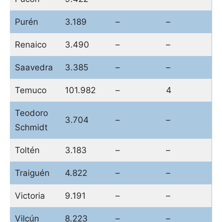
Purén
3.189
–
–
Renaico
3.490
–
–
Saavedra
3.385
–
–
Temuco
101.982
–
4
Teodoro
3.704
–
–
Schmidt
Toltén
3.183
–
–
Traiguén
4.822
–
–
Victoria
9.191
–
–
Vilcún
8.223
–
–