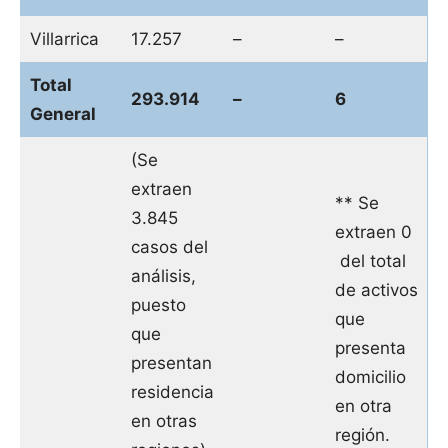
Villarrica
17.257
–
–
Total
293.914
–
6
General
(Se
extraen
** Se
3.845
extraen 0
casos del
del total
análisis,
de activos
puesto
que
que
presenta
presentan
domicilio
residencia
en otra
en otras
región.