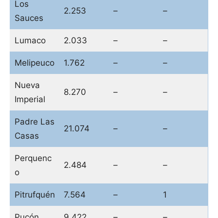
Los
2.253
–
–
Sauces
Lumaco
2.033
–
–
Melipeuco
1.762
–
–
Nueva
8.270
–
–
Imperial
Padre Las
21.074
–
–
Casas
Perquenc
2.484
–
–
o
Pitrufquén
7.564
–
1
Pucón
9.422
–
–