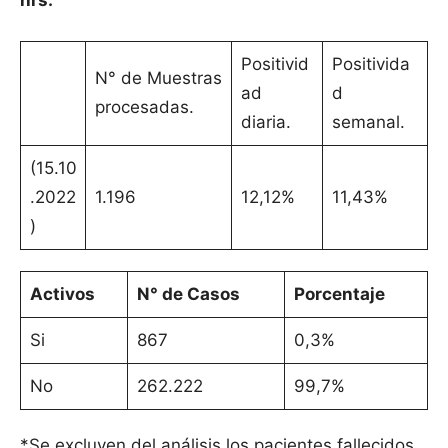
hrs.
Positivid
Positivida
N° de Muestras
ad
d
procesadas.
diaria.
semanal.
(15.10
.2022
1.196
12,12%
11,43%
)
Activos
N° de Casos
Porcentaje
Si
867
0,3%
No
262.222
99,7%
*Se excluyen del análisis los pacientes fallecidos.