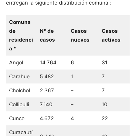
entregan la siguiente distribución comunal:
Comuna
de
N° de
Casos
Casos
residenci
casos
nuevos
activos
a *
Angol
14.764
6
31
Carahue
5.482
1
7
Cholchol
2.367
–
7
Collipulli
7.140
–
10
Cunco
4.672
4
22
Curacautí