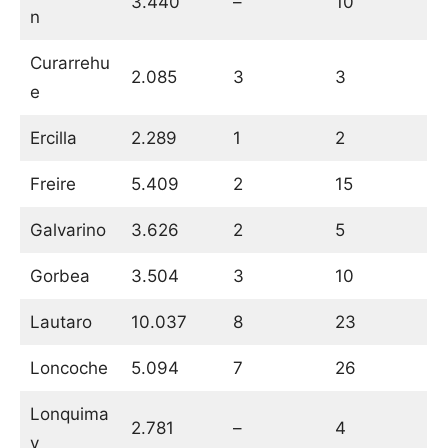
3.440
–
10
n
Curarrehu
2.085
3
3
e
Ercilla
2.289
1
2
Freire
5.409
2
15
Galvarino
3.626
2
5
Gorbea
3.504
3
10
Lautaro
10.037
8
23
Loncoche
5.094
7
26
Lonquima
2.781
–
4
y