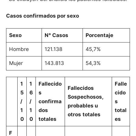
Casos confirmados por sexo
Sexo
N° Casos
Porcentaje
Hombre
121.138
45,7%
Mujer
143.813
54,3%
1
1
Fallecido
Falle
Fallecidos
5
6
s
cido
Sospechosos,
/
/
confirma
s
probables u
1
1
dos
total
otros
totales
0
0
totales
es
F