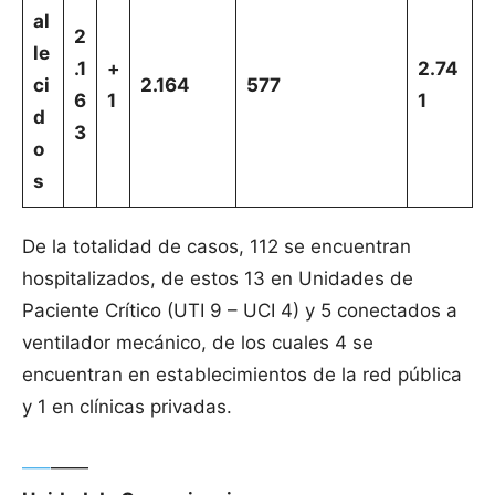
al
2
le
.1
+
2.74
ci
2.164
577
6
1
1
d
3
o
s
De la totalidad de casos, 112 se encuentran
hospitalizados, de estos 13 en Unidades de
Paciente Crítico (UTI 9 – UCI 4) y 5 conectados a
ventilador mecánico, de los cuales 4 se
encuentran en establecimientos de la red pública
y 1 en clínicas privadas.
—–
——