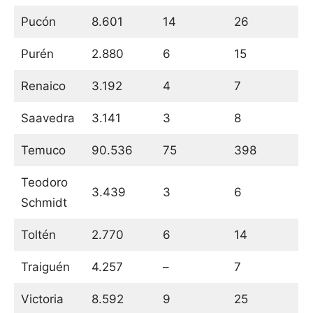
Pucón
8.601
14
26
Purén
2.880
6
15
Renaico
3.192
4
7
Saavedra
3.141
3
8
Temuco
90.536
75
398
Teodoro
3.439
3
6
Schmidt
Toltén
2.770
6
14
Traiguén
4.257
–
7
Victoria
8.592
9
25