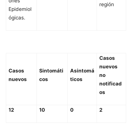
ones
región
Epidemiol
ógicas.
Casos
nuevos
Casos
Sintomáti
Asintomá
no
nuevos
cos
ticos
notificad
os
12
10
0
2