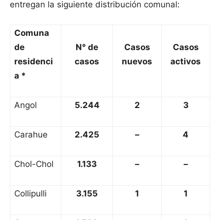
entregan la siguiente distribución comunal:
Comuna
de
N° de
Casos
Casos
residenci
casos
nuevos
activos
a *
Angol
5.244
2
3
Carahue
2.425
–
4
Chol-Chol
1.133
–
–
Collipulli
3.155
1
1