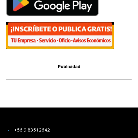
+56 9 83512642