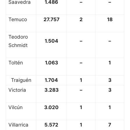
Saavedra
1.486
–
–
Temuco
27.757
2
18
Teodoro
1.504
–
–
Schmidt
Toltén
1.063
–
1
Traiguén
1.704
1
3
Victoria
3.283
–
3
Vilcún
3.020
1
1
Villarrica
5.572
1
7