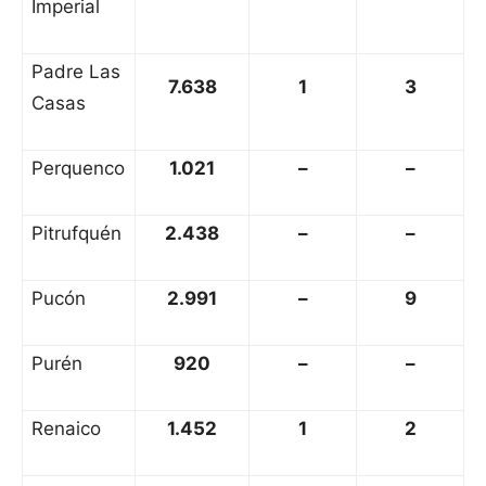
Imperial
Padre Las
7.638
1
3
Casas
Perquenco
1.021
–
–
Pitrufquén
2.438
–
–
Pucón
2.991
–
9
Purén
920
–
–
Renaico
1.452
1
2