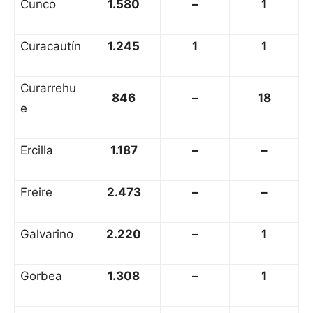
Cunco
1.580
–
1
Curacautín
1.245
1
1
Curarrehu
846
–
18
e
Ercilla
1.187
–
–
Freire
2.473
–
–
Galvarino
2.220
–
1
Gorbea
1.308
–
1