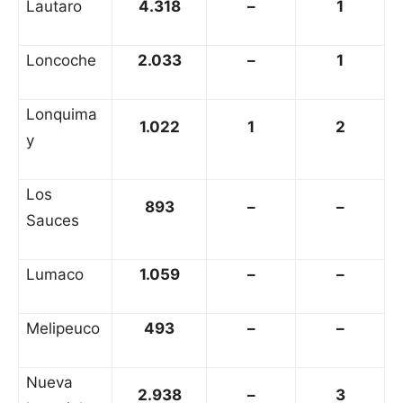
Lautaro
4.318
–
1
Loncoche
2.033
–
1
Lonquima
1.022
1
2
y
Los
893
–
–
Sauces
Lumaco
1.059
–
–
Melipeuco
493
–
–
Nueva
2.938
–
3