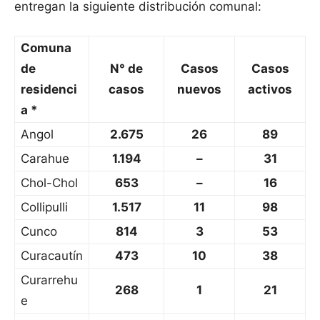
entregan la siguiente distribución comunal:
Comuna
de
N° de
Casos
Casos
residenci
casos
nuevos
activos
a *
Angol
2.675
26
89
Carahue
1.194
–
31
Chol-Chol
653
–
16
Collipulli
1.517
11
98
Cunco
814
3
53
Curacautín
473
10
38
Curarrehu
268
1
21
e