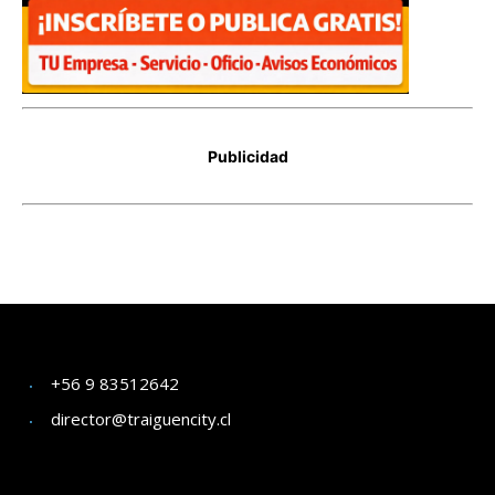
+56 9 83512642
director@traiguencity.cl