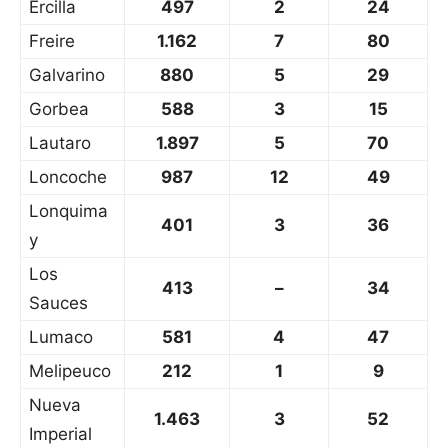
Ercilla
497
2
24
Freire
1.162
7
80
Galvarino
880
5
29
Gorbea
588
3
15
Lautaro
1.897
5
70
Loncoche
987
12
49
Lonquima
401
3
36
y
Los
413
–
34
Sauces
Lumaco
581
4
47
Melipeuco
212
1
9
Nueva
1.463
3
52
Imperial