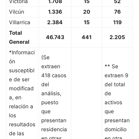
Victoria
1.708
15
52
Vilcún
1.336
20
76
Villarrica
2.384
15
119
Total
46.743
441
2.205
General
*Informaci
(Se
ón
extraen
** Se
susceptibl
418 casos
extraen 9
e de ser
del
del total
modificad
análisis,
de
a, en
puesto
activos
relación a
que
que
los
presentan
presentan
resultados
residencia
domicilio
de las
en otras
en otra