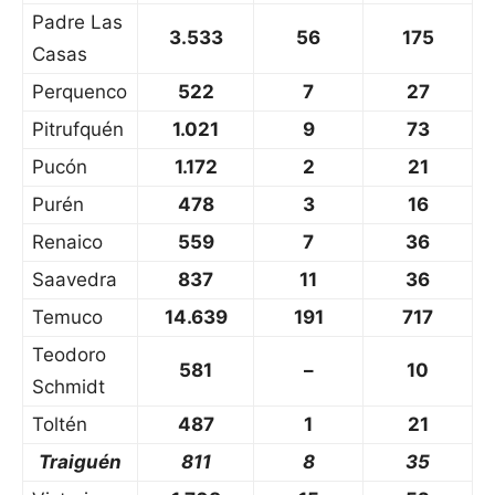
Padre Las
3.533
56
175
Casas
Perquenco
522
7
27
Pitrufquén
1.021
9
73
Pucón
1.172
2
21
Purén
478
3
16
Renaico
559
7
36
Saavedra
837
11
36
Temuco
14.639
191
717
Teodoro
581
–
10
Schmidt
Toltén
487
1
21
Traiguén
811
8
35