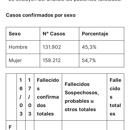
Casos confirmados por sexo
Sexo
N° Casos
Porcentaje
Hombre
131.902
45,3%
Mujer
159.212
54,7%
1
1
Fallecido
Falle
Fallecidos
6
7
s
cido
Sospechosos,
/
/
confirma
s
probables u
0
0
dos
total
otros
totales
3
3
totales
es
F