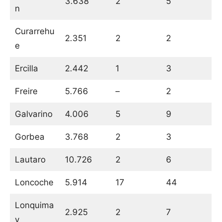
3.638
2
5
n
Curarrehu
2.351
2
2
e
Ercilla
2.442
1
3
Freire
5.766
–
2
Galvarino
4.006
5
9
Gorbea
3.768
2
3
Lautaro
10.726
2
6
Loncoche
5.914
17
44
Lonquima
2.925
2
7
y