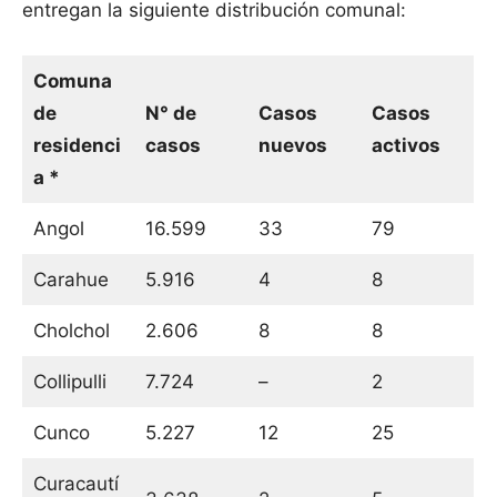
entregan la siguiente distribución comunal:
Comuna
de
N° de
Casos
Casos
residenci
casos
nuevos
activos
a *
Angol
16.599
33
79
Carahue
5.916
4
8
Cholchol
2.606
8
8
Collipulli
7.724
–
2
Cunco
5.227
12
25
Curacautí