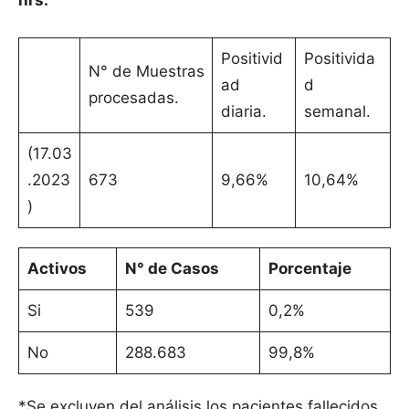
hrs.
Positivid
Positivida
N° de Muestras
ad
d
procesadas.
diaria.
semanal.
(17.03
.2023
673
9,66%
10,64%
)
Activos
N° de Casos
Porcentaje
Si
539
0,2%
No
288.683
99,8%
*Se excluyen del análisis los pacientes fallecidos.