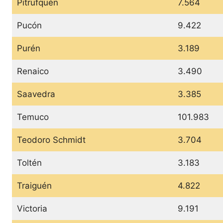
Pitrufquén
7.564
Pucón
9.422
Purén
3.189
Renaico
3.490
Saavedra
3.385
Temuco
101.983
Teodoro Schmidt
3.704
Toltén
3.183
Traiguén
4.822
Victoria
9.191