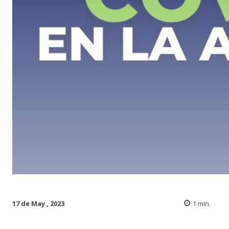
17 de May , 2023
1
min.