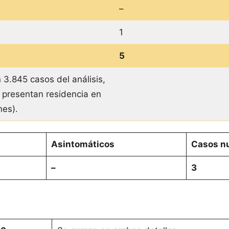
–
1
5
 3.845 casos del análisis,
 presentan residencia en
ones).
Asintomáticos
Casos nu
–
3