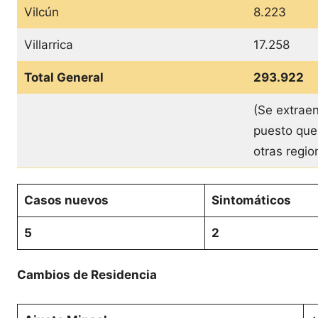
Vilcún
8.223
Villarrica
17.258
Total General
293.922
(Se extraen
puesto que
otras regi
Casos nuevos
Sintomáticos
5
2
Cambios de Residencia