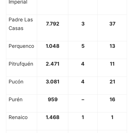
Imperial
Padre Las
7.792
3
37
Casas
Perquenco
1.048
5
13
Pitrufquén
2.471
4
11
Pucón
3.081
4
21
Purén
959
–
16
Renaico
1.468
1
1