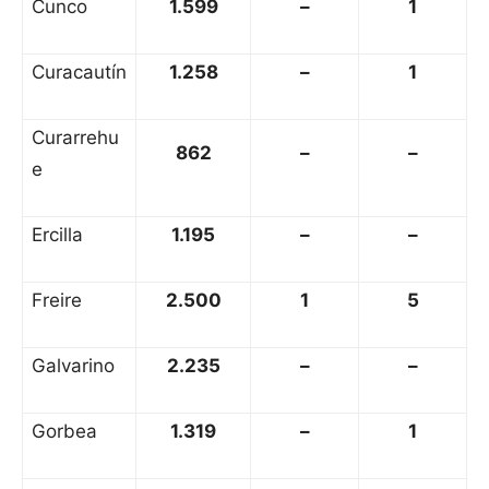
Cunco
1.599
–
1
Curacautín
1.258
–
1
Curarrehu
862
–
–
e
Ercilla
1.195
–
–
Freire
2.500
1
5
Galvarino
2.235
–
–
Gorbea
1.319
–
1