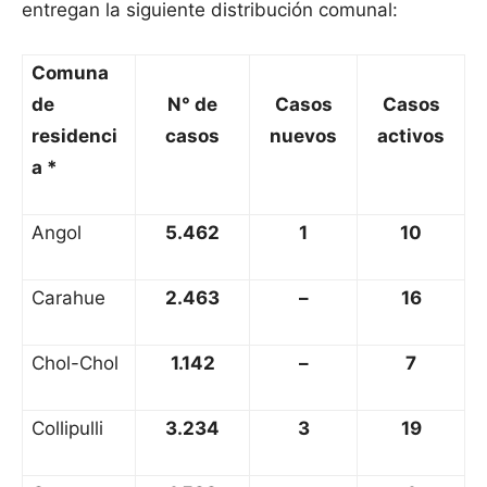
entregan la siguiente distribución comunal:
Comuna
de
N° de
Casos
Casos
residenci
casos
nuevos
activos
a *
Angol
5.462
1
10
Carahue
2.463
–
16
Chol-Chol
1.142
–
7
Collipulli
3.234
3
19