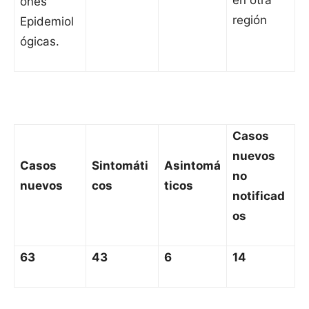
en otra
ones
región
Epidemiol
ógicas.
Casos
nuevos
Casos
Sintomáti
Asintomá
no
nuevos
cos
ticos
notificad
os
63
43
6
14