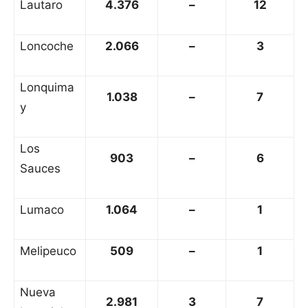
Lautaro
4.376
–
12
Loncoche
2.066
–
3
Lonquima
1.038
–
7
y
Los
903
–
6
Sauces
Lumaco
1.064
–
1
Melipeuco
509
–
1
Nueva
2.981
3
7