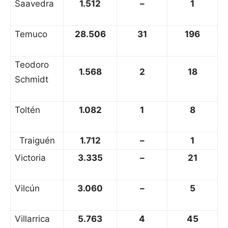
Saavedra
1.512
–
1
Temuco
28.506
31
196
Teodoro
1.568
2
18
Schmidt
Toltén
1.082
1
8
Traiguén
1.712
–
1
Victoria
3.335
–
21
Vilcún
3.060
–
5
Villarrica
5.763
4
45