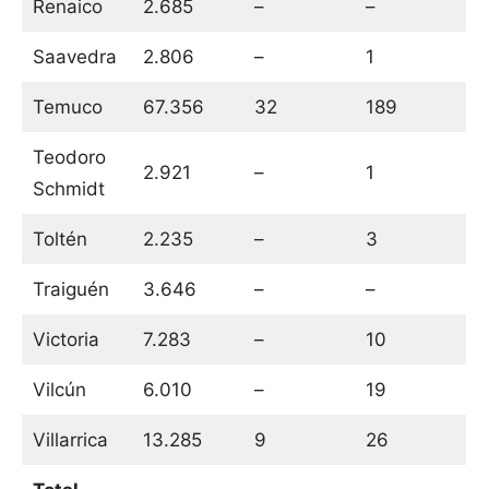
Renaico
2.685
–
–
Saavedra
2.806
–
1
Temuco
67.356
32
189
Teodoro
2.921
–
1
Schmidt
Toltén
2.235
–
3
Traiguén
3.646
–
–
Victoria
7.283
–
10
Vilcún
6.010
–
19
Villarrica
13.285
9
26