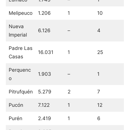
Melipeuco
1.206
1
10
Nueva
6.126
–
4
Imperial
Padre Las
16.031
1
25
Casas
Perquenc
1.903
–
1
o
Pitrufquén
5.279
2
7
Pucón
7.122
1
12
Purén
2.419
1
6