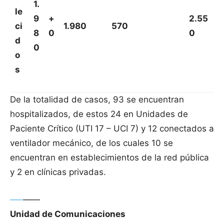
1.
le
9
+
2.55
ci
1.980
570
8
0
0
d
0
o
s
De la totalidad de casos, 93 se encuentran
hospitalizados, de estos 24 en Unidades de
Paciente Crítico (UTI 17 – UCI 7) y 12 conectados a
ventilador mecánico, de los cuales 10 se
encuentran en establecimientos de la red pública
y 2 en clínicas privadas.
—–
——
Unidad de Comunicaciones