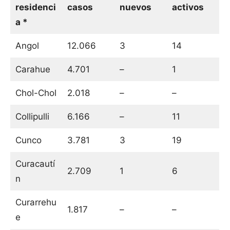
residenci
casos
nuevos
activos
a *
Angol
12.066
3
14
Carahue
4.701
–
1
Chol-Chol
2.018
–
–
Collipulli
6.166
–
11
Cunco
3.781
3
19
Curacautí
2.709
1
6
n
Curarrehu
1.817
–
–
e