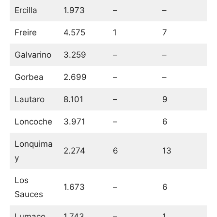
Ercilla
1.973
–
–
Freire
4.575
1
7
Galvarino
3.259
–
–
Gorbea
2.699
–
–
Lautaro
8.101
–
9
Loncoche
3.971
–
6
Lonquima
2.274
6
13
y
Los
1.673
–
6
Sauces
Lumaco
1.743
–
1