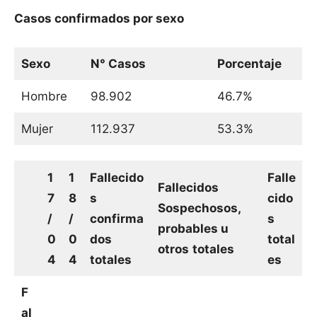
Casos confirmados por sexo
Sexo
N° Casos
Porcentaje
Hombre
98.902
46.7%
Mujer
112.937
53.3%
1
1
Fallecido
Falle
Fallecidos
7
8
s
cido
Sospechosos,
/
/
confirma
s
probables u
0
0
dos
total
otros
totales
4
4
totales
es
F
al