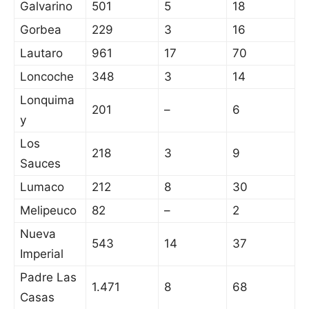
Galvarino
501
5
18
Gorbea
229
3
16
Lautaro
961
17
70
Loncoche
348
3
14
Lonquima
201
–
6
y
Los
218
3
9
Sauces
Lumaco
212
8
30
Melipeuco
82
–
2
Nueva
543
14
37
Imperial
Padre Las
1.471
8
68
Casas