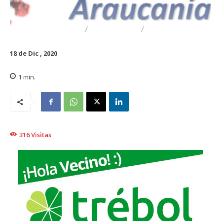
DESTACADO
REGIONAL
TRAIGUÉN
18 de Dic , 2020
1
min.
316
Visitas