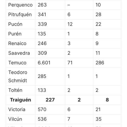
Perquenco
263
–
10
Pitrufquén
341
6
28
Pucón
339
12
22
Purén
135
1
8
Renaico
246
3
9
Saavedra
309
2
11
Temuco
6.601
71
286
Teodoro
285
1
1
Schmidt
Toltén
133
2
2
Traiguén
227
2
8
Victoria
570
6
21
Vilcún
536
7
35