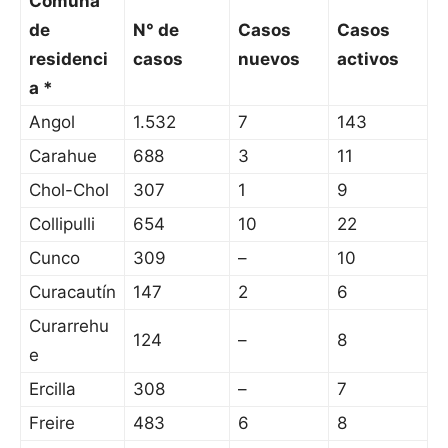
Comuna
de
N° de
Casos
Casos
residenci
casos
nuevos
activos
a *
Angol
1.532
7
143
Carahue
688
3
11
Chol-Chol
307
1
9
Collipulli
654
10
22
Cunco
309
–
10
Curacautín
147
2
6
Curarrehu
124
–
8
e
Ercilla
308
–
7
Freire
483
6
8