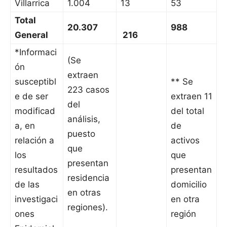
Villarrica
1.004
13
53
Total
20.307
988
General
216
*Informaci
(Se
ón
extraen
susceptibl
** Se
223 casos
e de ser
extraen 11
del
modificad
del total
análisis,
a, en
de
puesto
relación a
activos
que
los
que
presentan
resultados
presentan
residencia
de las
domicilio
en otras
investigaci
en otra
regiones).
ones
región