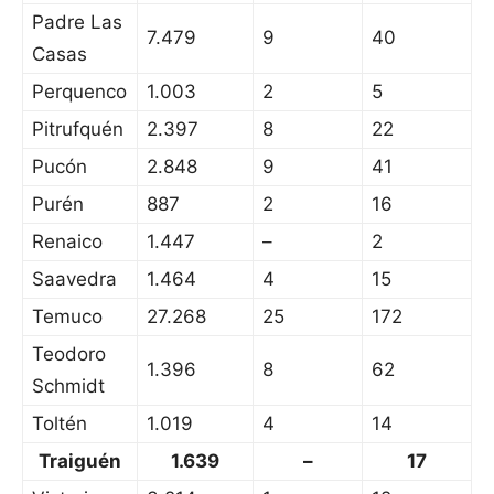
Padre Las
7.479
9
40
Casas
Perquenco
1.003
2
5
Pitrufquén
2.397
8
22
Pucón
2.848
9
41
Purén
887
2
16
Renaico
1.447
–
2
Saavedra
1.464
4
15
Temuco
27.268
25
172
Teodoro
1.396
8
62
Schmidt
Toltén
1.019
4
14
Traiguén
1.639
–
17