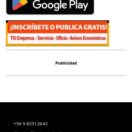
+56 9 83512642