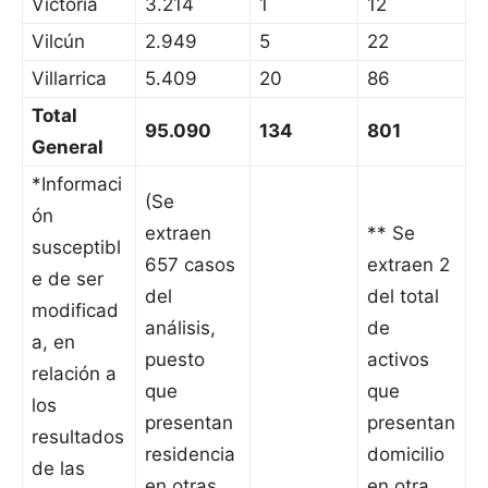
Victoria
3.214
1
12
Vilcún
2.949
5
22
Villarrica
5.409
20
86
Total
95.090
134
801
General
*Informaci
(Se
ón
extraen
** Se
susceptibl
657 casos
extraen 2
e de ser
del
del total
modificad
análisis,
de
a, en
puesto
activos
relación a
que
que
los
presentan
presentan
resultados
residencia
domicilio
de las
en otras
en otra