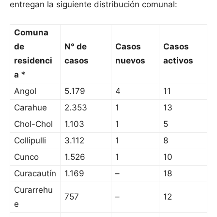
entregan la siguiente distribución comunal:
Comuna
de
N° de
Casos
Casos
residenci
casos
nuevos
activos
a *
Angol
5.179
4
11
Carahue
2.353
1
13
Chol-Chol
1.103
1
5
Collipulli
3.112
1
8
Cunco
1.526
1
10
Curacautín
1.169
–
18
Curarrehu
757
–
12
e