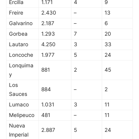
Ercilla
1.171
4
9
Freire
2.430
–
13
Galvarino
2.187
–
6
Gorbea
1.293
7
20
Lautaro
4.250
3
33
Loncoche
1.977
5
24
Lonquima
881
2
45
y
Los
884
–
2
Sauces
Lumaco
1.031
3
11
Melipeuco
481
–
11
Nueva
2.887
5
24
Imperial