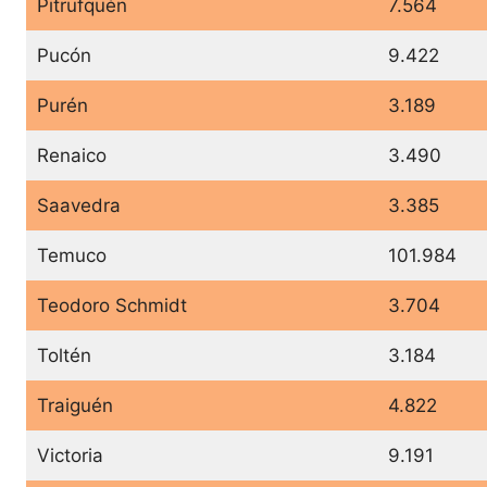
Pitrufquén
7.564
Pucón
9.422
Purén
3.189
Renaico
3.490
Saavedra
3.385
Temuco
101.984
Teodoro Schmidt
3.704
Toltén
3.184
Traiguén
4.822
Victoria
9.191