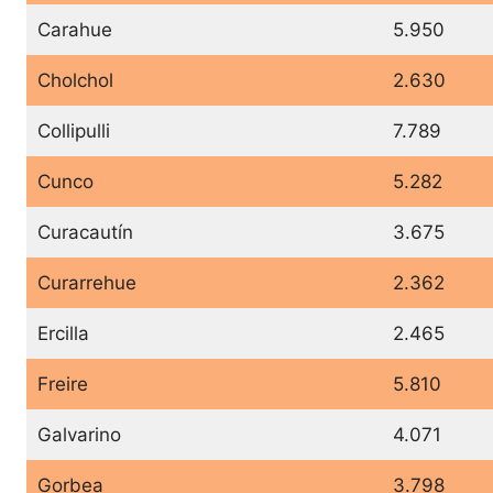
Carahue
5.950
Cholchol
2.630
Collipulli
7.789
Cunco
5.282
Curacautín
3.675
Curarrehue
2.362
Ercilla
2.465
Freire
5.810
Galvarino
4.071
Gorbea
3.798