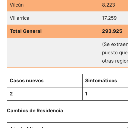
Vilcún
8.223
Villarrica
17.259
Total General
293.925
(Se extraen
puesto que
otras regi
Casos nuevos
Sintomáticos
2
1
Cambios de Residencia