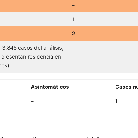
–
1
2
 3.845 casos del análisis,
 presentan residencia en
ones).
Asintomáticos
Casos nu
–
1