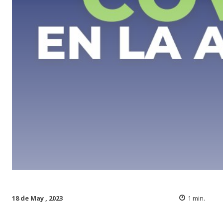
18 de May , 2023
1
min.