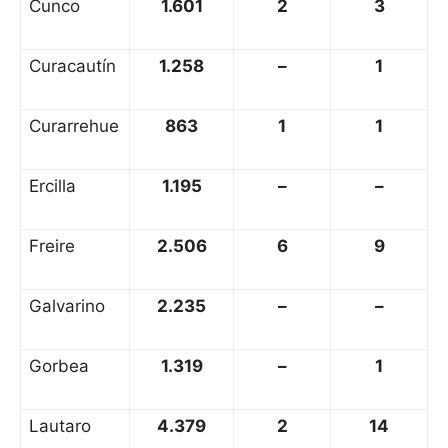
Cunco
1.601
2
3
Curacautín
1.258
–
1
Curarrehue
863
1
1
Ercilla
1.195
–
–
Freire
2.506
6
9
Galvarino
2.235
–
–
Gorbea
1.319
–
1
Lautaro
4.379
2
14