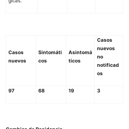
gicas.
Casos
nuevos
Casos
Sintomáti
Asintomá
no
nuevos
cos
ticos
notificad
os
97
68
19
3