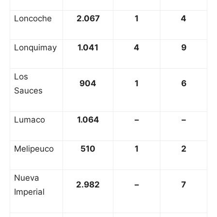
Loncoche
2.067
1
4
Lonquimay
1.041
4
9
Los
904
1
6
Sauces
Lumaco
1.064
–
–
Melipeuco
510
1
2
Nueva
2.982
–
7
Imperial