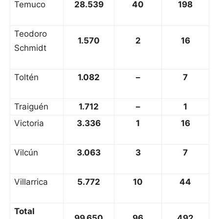
Temuco
28.539
40
198
Teodoro
1.570
2
16
Schmidt
Toltén
1.082
–
7
Traiguén
1.712
–
1
Victoria
3.336
1
16
Vilcún
3.063
3
7
Villarrica
5.772
10
44
Total
99.650
96
492