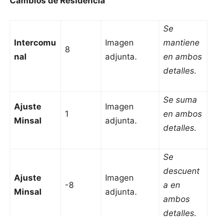
Cambios de Residencia
Se
Intercomu
Imagen
mantiene
8
nal
adjunta.
en ambos
detalles.
Se suma
Ajuste
Imagen
1
en ambos
Minsal
adjunta.
detalles.
Se
descuent
Ajuste
Imagen
-8
a en
Minsal
adjunta.
ambos
detalles.