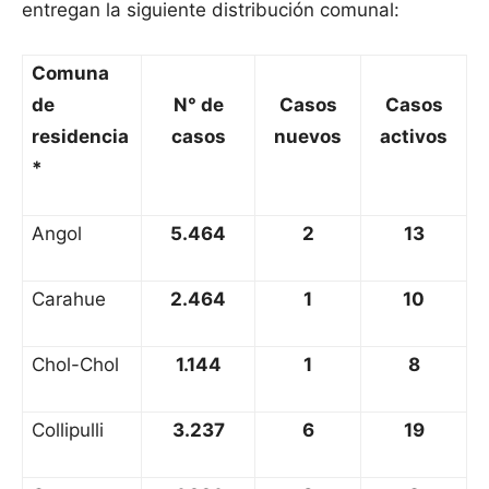
entregan la siguiente distribución comunal:
Comuna
de
N° de
Casos
Casos
residencia
casos
nuevos
activos
*
Angol
5.464
2
13
Carahue
2.464
1
10
Chol-Chol
1.144
1
8
Collipulli
3.237
6
19