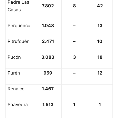
Padre Las
7.802
8
42
Casas
Perquenco
1.048
–
13
Pitrufquén
2.471
–
10
Pucón
3.083
3
18
Purén
959
–
12
Renaico
1.467
–
–
Saavedra
1.513
1
1