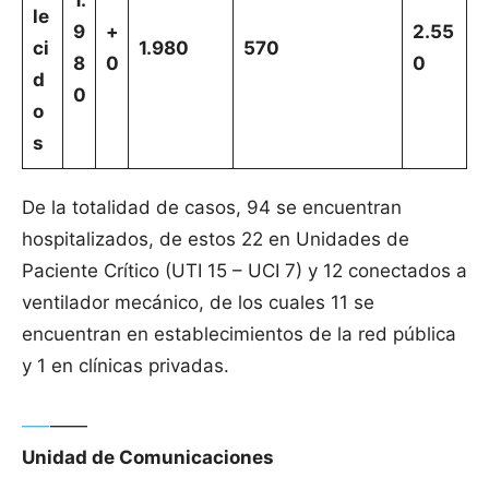
1.
le
9
+
2.55
ci
1.980
570
8
0
0
d
0
o
s
De la totalidad de casos, 94 se encuentran
hospitalizados, de estos 22 en Unidades de
Paciente Crítico (UTI 15 – UCI 7) y 12 conectados a
ventilador mecánico, de los cuales 11 se
encuentran en establecimientos de la red pública
y 1 en clínicas privadas.
—–
——
Unidad de Comunicaciones