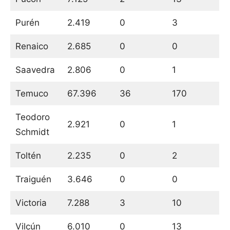
Purén
2.419
0
3
Renaico
2.685
0
0
Saavedra
2.806
0
1
Temuco
67.396
36
170
Teodoro
2.921
0
1
Schmidt
Toltén
2.235
0
2
Traiguén
3.646
0
0
Victoria
7.288
3
10
Vilcún
6.010
0
13