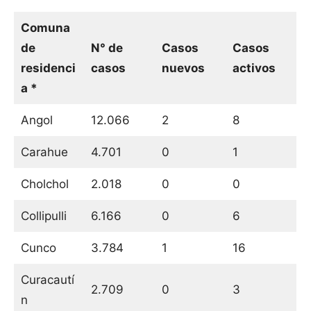
Comuna
de
N° de
Casos
Casos
residenci
casos
nuevos
activos
a *
Angol
12.066
2
8
Carahue
4.701
0
1
Cholchol
2.018
0
0
Collipulli
6.166
0
6
Cunco
3.784
1
16
Curacautí
2.709
0
3
n