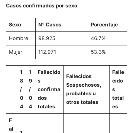
Casos confirmados por sexo
Sexo
N° Casos
Porcentaje
Hombre
98.925
46.7%
Mujer
112.971
53.3%
1
1
Fallecido
Falle
Fallecidos
8
9
s
cido
Sospechosos,
/
/
confirma
s
probables u
0
0
dos
total
otros
totales
4
4
totales
es
F
al