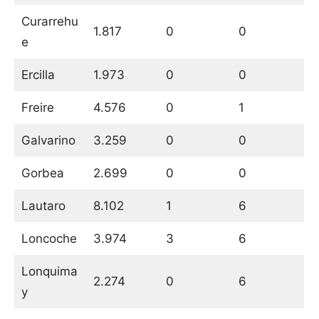
Curarrehu
1.817
0
0
e
Ercilla
1.973
0
0
Freire
4.576
0
1
Galvarino
3.259
0
0
Gorbea
2.699
0
0
Lautaro
8.102
1
6
Loncoche
3.974
3
6
Lonquima
2.274
0
6
y