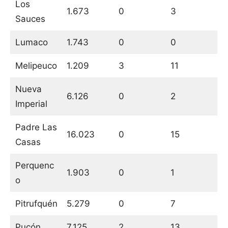
Los
1.673
0
3
Sauces
Lumaco
1.743
0
0
Melipeuco
1.209
3
11
Nueva
6.126
0
2
Imperial
Padre Las
16.023
0
15
Casas
Perquenc
1.903
0
1
o
Pitrufquén
5.279
0
7
Pucón
7.125
2
13