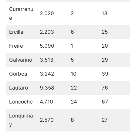
Curarrehu
2.020
2
13
e
Ercilla
2.203
6
25
Freire
5.090
1
20
Galvarino
3.513
5
29
Gorbea
3.242
10
39
Lautaro
9.358
22
76
Loncoche
4.710
24
67
Lonquima
2.570
8
27
y