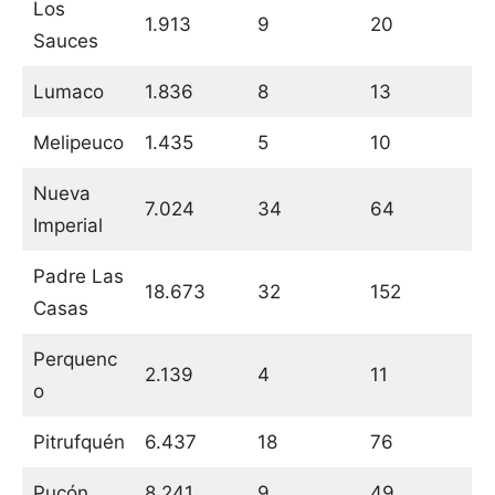
Los
1.913
9
20
Sauces
Lumaco
1.836
8
13
Melipeuco
1.435
5
10
Nueva
7.024
34
64
Imperial
Padre Las
18.673
32
152
Casas
Perquenc
2.139
4
11
o
Pitrufquén
6.437
18
76
Pucón
8.241
9
49