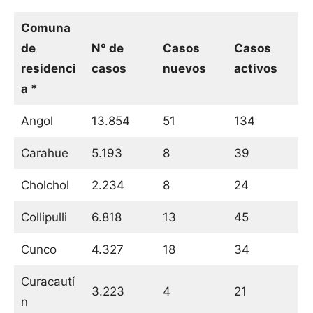
Comuna
de
N° de
Casos
Casos
residenci
casos
nuevos
activos
a *
Angol
13.854
51
134
Carahue
5.193
8
39
Cholchol
2.234
8
24
Collipulli
6.818
13
45
Cunco
4.327
18
34
Curacautí
3.223
4
21
n