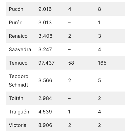
Pucón
9.016
4
8
Purén
3.013
–
1
Renaico
3.408
2
3
Saavedra
3.247
–
4
Temuco
97.437
58
165
Teodoro
3.566
2
5
Schmidt
Toltén
2.984
–
2
Traiguén
4.539
1
4
Victoria
8.906
2
2