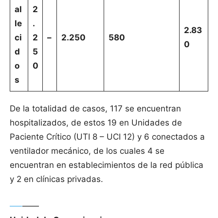
al
2
le
.
2.83
ci
2
–
2.250
580
0
d
5
o
0
s
De la totalidad de casos, 117 se encuentran
hospitalizados, de estos 19 en Unidades de
Paciente Crítico (UTI 8 – UCI 12) y 6 conectados a
ventilador mecánico, de los cuales 4 se
encuentran en establecimientos de la red pública
y 2 en clínicas privadas.
—–
——