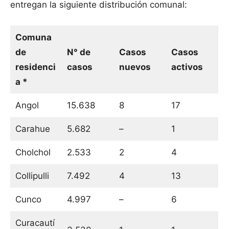
entregan la siguiente distribución comunal:
Comuna
de
N° de
Casos
Casos
residenci
casos
nuevos
activos
a *
Angol
15.638
8
17
Carahue
5.682
–
1
Cholchol
2.533
2
4
Collipulli
7.492
4
13
Cunco
4.997
–
6
Curacautí