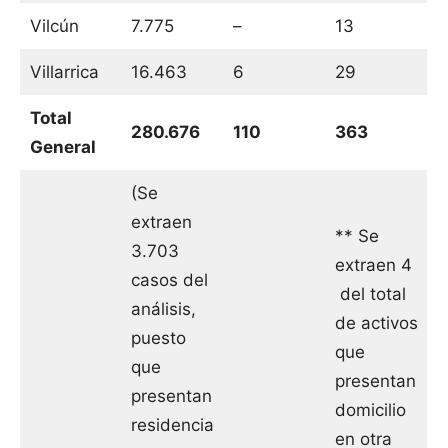
Vilcún
7.775
–
13
Villarrica
16.463
6
29
Total
280.676
110
363
General
(Se
extraen
** Se
3.703
extraen 4
casos del
del total
análisis,
de activos
puesto
que
que
presentan
presentan
domicilio
residencia
en otra