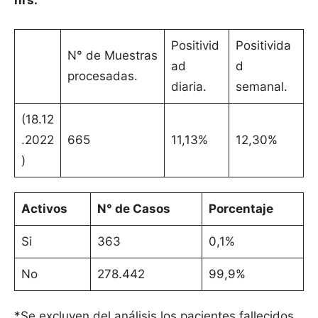
hrs.
Positivid
Positivida
N° de Muestras
ad
d
procesadas.
diaria.
semanal.
(18.12
.2022
665
11,13%
12,30%
)
Activos
N° de Casos
Porcentaje
Si
363
0,1%
No
278.442
99,9%
*Se excluyen del análisis los pacientes fallecidos.