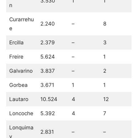
3.530
1
1
n
Curarrehu
2.240
–
8
e
Ercilla
2.379
–
3
Freire
5.624
–
1
Galvarino
3.837
–
2
Gorbea
3.671
1
1
Lautaro
10.524
4
12
Loncoche
5.392
4
7
Lonquima
2.831
–
–
y