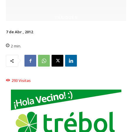
TRAIGUÉN
7 de Abr , 2012
2
min.
293
Visitas