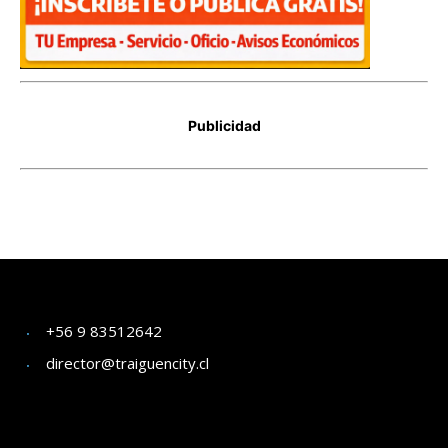
+56 9 83512642
director@traiguencity.cl