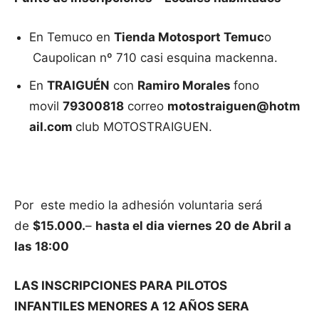
En Temuco en
Tienda Motosport Temuc
o
Caupolican nº 710 casi esquina mackenna.
En
TRAIGUÉN
con
Ramiro Morales
fono
movil
79300818
correo
motostraiguen@hotm
ail.com
club MOTOSTRAIGUEN.
Por este medio la adhesión voluntaria será
de
$15.000.
–
hasta el dia viernes 20 de Abril a
las 18:00
LAS INSCRIPCIONES PARA PILOTOS
INFANTILES MENORES A 12 AÑOS SERA