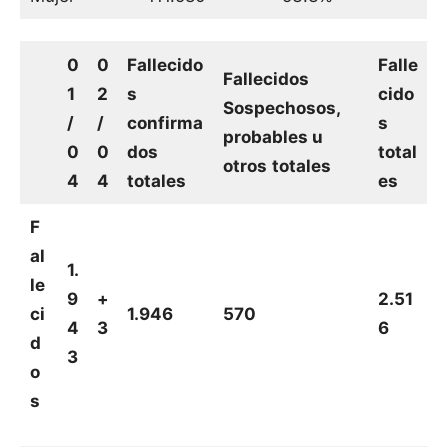
0
0
Fallecido
Falle
Fallecidos
1
2
s
cido
Sospechosos,
/
/
confirma
s
probables u
0
0
dos
total
otros
totales
4
4
totales
es
F
al
1.
le
9
+
2.51
ci
1.946
570
4
3
6
d
3
o
s