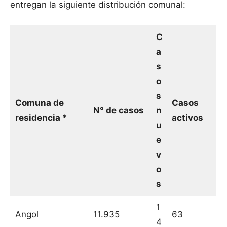
entregan la siguiente distribución comunal:
C
a
s
o
s
Comuna de
Casos
N° de casos
n
residencia *
activos
u
e
v
o
s
1
Angol
11.935
63
4