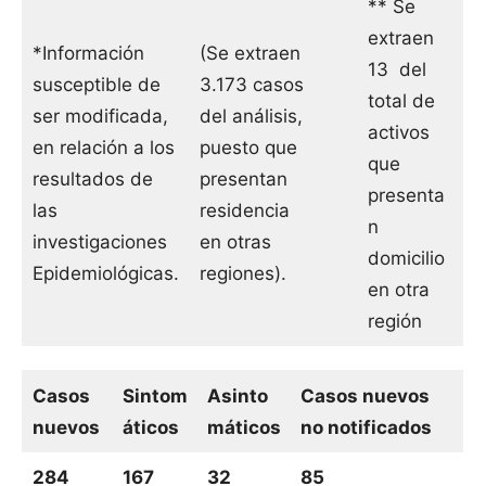
** Se
extraen
*Información
(Se extraen
13 del
susceptible de
3.173 casos
total de
ser modificada,
del análisis,
activos
en relación a los
puesto que
que
resultados de
presentan
presenta
las
residencia
n
investigaciones
en otras
domicilio
Epidemiológicas.
regiones).
en otra
región
Casos
Sintom
Asinto
Casos nuevos
nuevos
áticos
máticos
no notificados
284
167
32
85