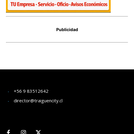
+56 9 83512642
director@traiguencity.cl