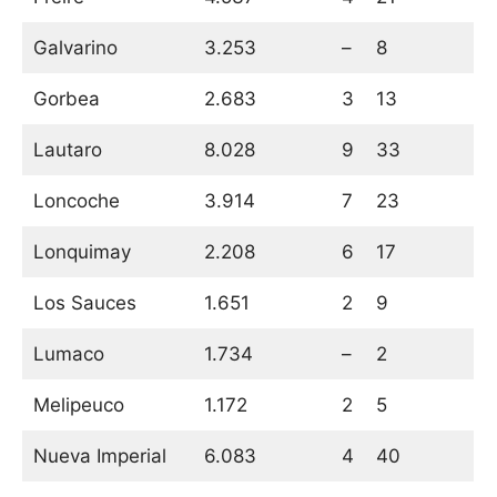
Galvarino
3.253
–
8
Gorbea
2.683
3
13
Lautaro
8.028
9
33
Loncoche
3.914
7
23
Lonquimay
2.208
6
17
Los Sauces
1.651
2
9
Lumaco
1.734
–
2
Melipeuco
1.172
2
5
Nueva Imperial
6.083
4
40