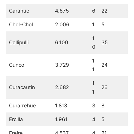
Carahue
4.675
6
22
Chol-Chol
2.006
1
5
1
Collipulli
6.100
35
0
1
Cunco
3.729
24
1
1
Curacautín
2.682
26
1
Curarrehue
1.813
3
8
Ercilla
1.961
4
5
Freire
4.537
4
21