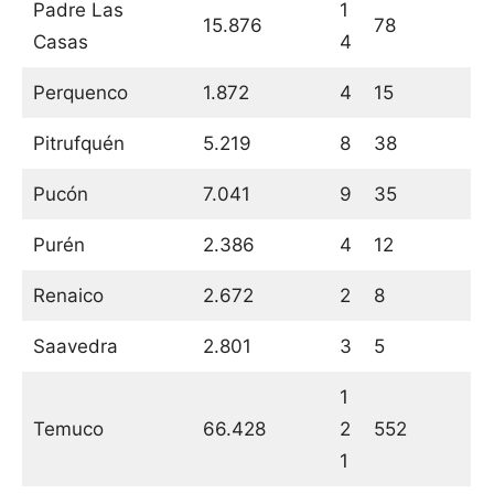
Padre Las
1
15.876
78
Casas
4
Perquenco
1.872
4
15
Pitrufquén
5.219
8
38
Pucón
7.041
9
35
Purén
2.386
4
12
Renaico
2.672
2
8
Saavedra
2.801
3
5
1
Temuco
66.428
2
552
1