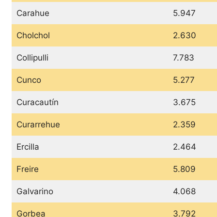
Carahue
5.947
Cholchol
2.630
Collipulli
7.783
Cunco
5.277
Curacautín
3.675
Curarrehue
2.359
Ercilla
2.464
Freire
5.809
Galvarino
4.068
Gorbea
3.792