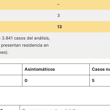
–
3
13
 3.841 casos del análisis,
 presentan residencia en
ones).
Asintomáticos
Casos nu
0
5