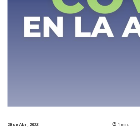
20 de Abr , 2023
1
min.