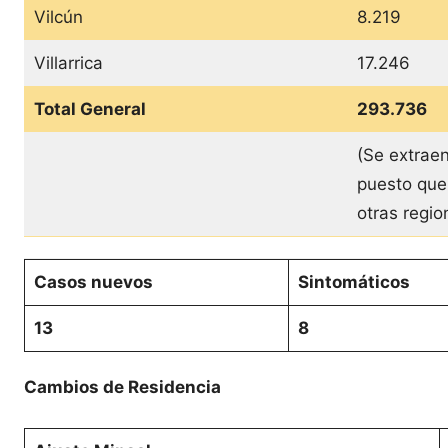
Vilcún
8.219
Villarrica
17.246
Total General
293.736
(Se extraen
puesto que
otras regi
Casos nuevos
Sintomáticos
13
8
Cambios de Residencia