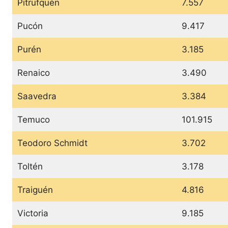
Pitrufquén
7.557
Pucón
9.417
Purén
3.185
Renaico
3.490
Saavedra
3.384
Temuco
101.915
Teodoro Schmidt
3.702
Toltén
3.178
Traiguén
4.816
Victoria
9.185