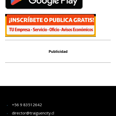
+56 9 83512642
director@traiguencity.cl