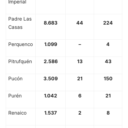
Imperial
Padre Las
8.683
44
224
Casas
Perquenco
1.099
–
4
Pitrufquén
2.586
13
43
Pucón
3.509
21
150
Purén
1.042
6
21
Renaico
1.537
2
8