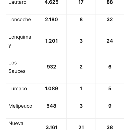
Lautaro
4.625
17
88
Loncoche
2.180
8
32
Lonquima
1.201
3
24
y
Los
932
2
6
Sauces
Lumaco
1.089
1
5
Melipeuco
548
3
9
Nueva
3.161
21
38