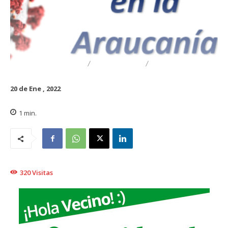
DESTACADO
REGIONAL
TRAIGUÉN
20 de Ene , 2022
1
min.
320
Visitas