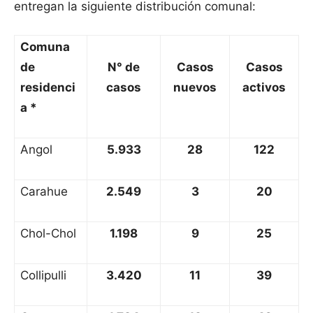
entregan la siguiente distribución comunal:
Comuna
de
N° de
Casos
Casos
residenci
casos
nuevos
activos
a *
Angol
5.933
28
122
Carahue
2.549
3
20
Chol-Chol
1.198
9
25
Collipulli
3.420
11
39