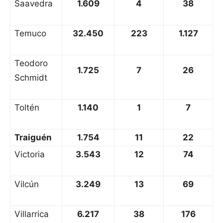
Saavedra
1.609
4
38
Temuco
32.450
223
1.127
Teodoro
1.725
7
26
Schmidt
Toltén
1.140
1
7
Traiguén
1.754
11
22
Victoria
3.543
12
74
Vilcún
3.249
13
69
Villarrica
6.217
38
176