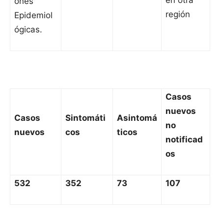
en otra
ones
región
Epidemiol
ógicas.
Casos
nuevos
Casos
Sintomáti
Asintomá
no
nuevos
cos
ticos
notificad
os
532
352
73
107