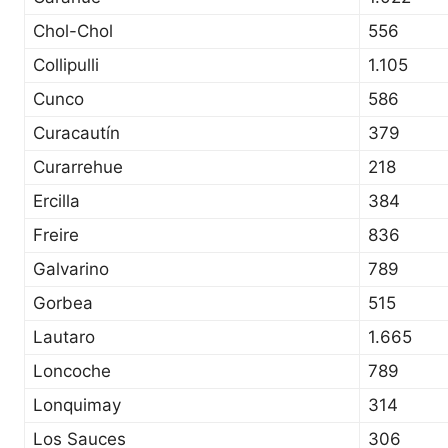
Chol-Chol
556
Collipulli
1.105
Cunco
586
Curacautín
379
Curarrehue
218
Ercilla
384
Freire
836
Galvarino
789
Gorbea
515
Lautaro
1.665
Loncoche
789
Lonquimay
314
Los Sauces
306