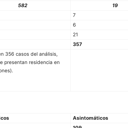
582
19
7
6
21
357
en 356 casos del análisis,
e presentan residencia en
ones).
icos
Asintomáticos
109