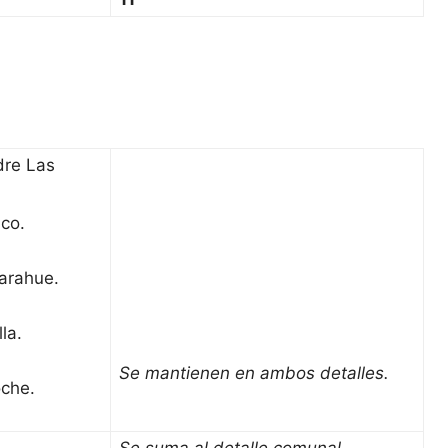
dre Las
co.
arahue.
la.
Se mantienen en ambos detalles.
oche.