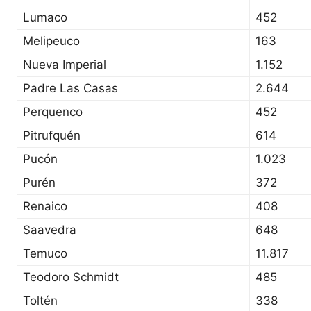
Lumaco
452
Melipeuco
163
Nueva Imperial
1.152
Padre Las Casas
2.644
Perquenco
452
Pitrufquén
614
Pucón
1.023
Purén
372
Renaico
408
Saavedra
648
Temuco
11.817
Teodoro Schmidt
485
Toltén
338