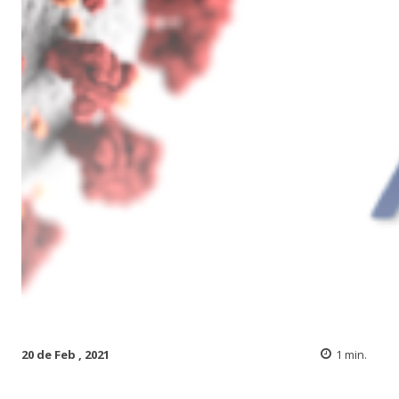
20 de Feb , 2021
1
min.