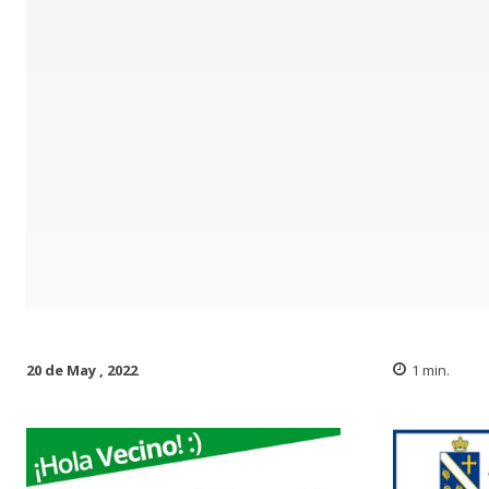
20 de May , 2022
1
min.