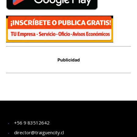
+56 9 83512642
director@traiguencity.cl