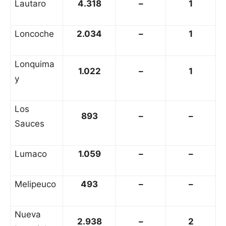
Lautaro
4.318
–
1
Loncoche
2.034
–
1
Lonquima
1.022
–
1
y
Los
893
–
–
Sauces
Lumaco
1.059
–
–
Melipeuco
493
–
–
Nueva
2.938
–
2