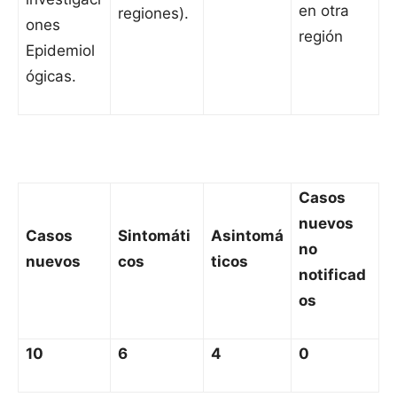
en otra
regiones).
ones
región
Epidemiol
ógicas.
Casos
nuevos
Casos
Sintomáti
Asintomá
no
nuevos
cos
ticos
notificad
os
10
6
4
0