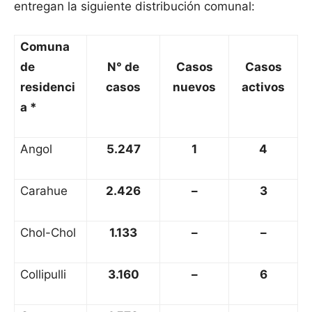
entregan la siguiente distribución comunal:
Comuna
de
N° de
Casos
Casos
residenci
casos
nuevos
activos
a *
Angol
5.247
1
4
Carahue
2.426
–
3
Chol-Chol
1.133
–
–
Collipulli
3.160
–
6