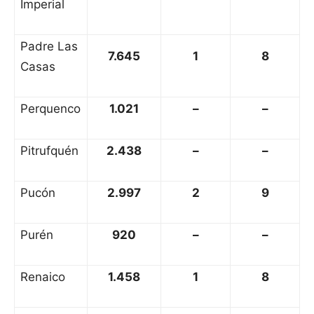
Imperial
Padre Las
7.645
1
8
Casas
Perquenco
1.021
–
–
Pitrufquén
2.438
–
–
Pucón
2.997
2
9
Purén
920
–
–
Renaico
1.458
1
8