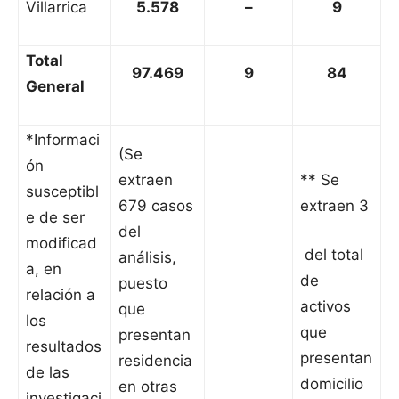
Villarrica
5.578
–
9
Total
97.469
9
84
General
*Informaci
(Se
ón
extraen
** Se
susceptibl
679 casos
extraen 3
e de ser
del
modificad
del total
análisis,
a, en
de
puesto
relación a
activos
que
los
que
presentan
resultados
presentan
residencia
de las
domicilio
en otras
investigaci