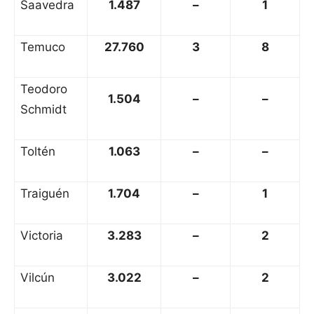
Saavedra
1.487
–
1
Temuco
27.760
3
8
Teodoro
1.504
–
–
Schmidt
Toltén
1.063
–
–
Traiguén
1.704
–
1
Victoria
3.283
–
2
Vilcún
3.022
–
2