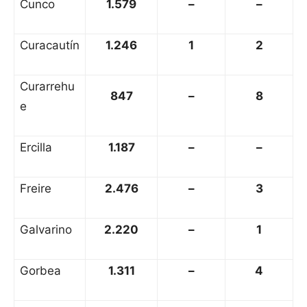
Cunco
1.579
–
–
Curacautín
1.246
1
2
Curarrehu
847
–
8
e
Ercilla
1.187
–
–
Freire
2.476
–
3
Galvarino
2.220
–
1
Gorbea
1.311
–
4