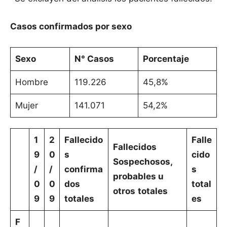
Casos confirmados por sexo
Sexo
N° Casos
Porcentaje
Hombre
119.226
45,8%
Mujer
141.071
54,2%
1
2
Fallecido
Falle
Fallecidos
9
0
s
cido
Sospechosos,
/
/
confirma
s
probables u
0
0
dos
total
otros
totales
9
9
totales
es
F