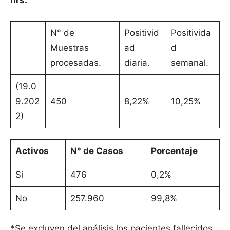
hrs.
N° de
Positivid
Positivida
Muestras
ad
d
procesadas.
diaria.
semanal.
(19.0
9.202
450
8,22%
10,25%
2)
Activos
N° de Casos
Porcentaje
Si
476
0,2%
No
257.960
99,8%
*Se excluyen del análisis los pacientes fallecidos.