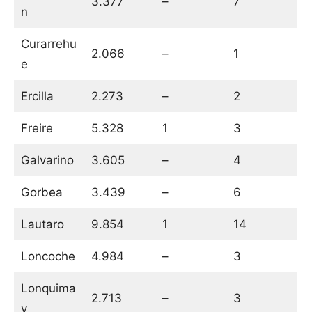
3.377
–
7
n
Curarrehu
2.066
–
1
e
Ercilla
2.273
–
2
Freire
5.328
1
3
Galvarino
3.605
–
4
Gorbea
3.439
–
6
Lautaro
9.854
1
14
Loncoche
4.984
–
3
Lonquima
2.713
–
3
y