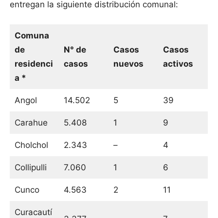
entregan la siguiente distribución comunal:
Comuna
de
N° de
Casos
Casos
residenci
casos
nuevos
activos
a *
Angol
14.502
5
39
Carahue
5.408
1
9
Cholchol
2.343
–
4
Collipulli
7.060
1
6
Cunco
4.563
2
11
Curacautí