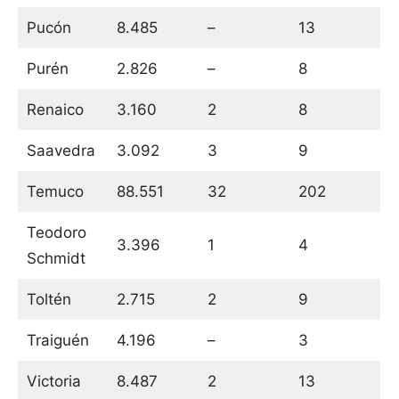
Pucón
8.485
–
13
Purén
2.826
–
8
Renaico
3.160
2
8
Saavedra
3.092
3
9
Temuco
88.551
32
202
Teodoro
3.396
1
4
Schmidt
Toltén
2.715
2
9
Traiguén
4.196
–
3
Victoria
8.487
2
13