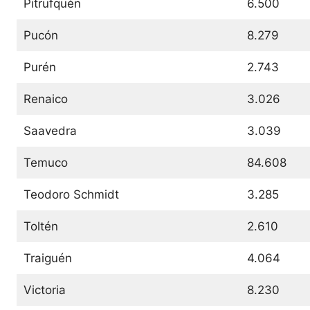
Pitrufquén
6.500
Pucón
8.279
Purén
2.743
Renaico
3.026
Saavedra
3.039
Temuco
84.608
Teodoro Schmidt
3.285
Toltén
2.610
Traiguén
4.064
Victoria
8.230