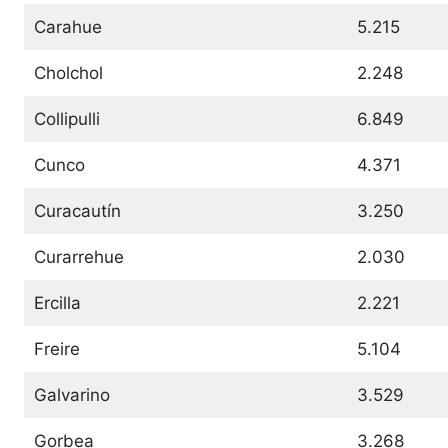
Carahue
5.215
Cholchol
2.248
Collipulli
6.849
Cunco
4.371
Curacautín
3.250
Curarrehue
2.030
Ercilla
2.221
Freire
5.104
Galvarino
3.529
Gorbea
3.268