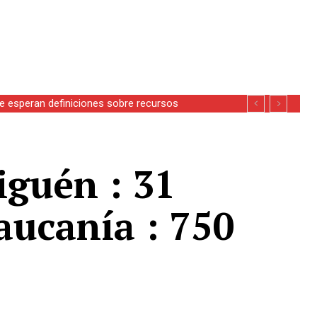
se esperan definiciones sobre recursos
iguén : 31
aucanía : 750