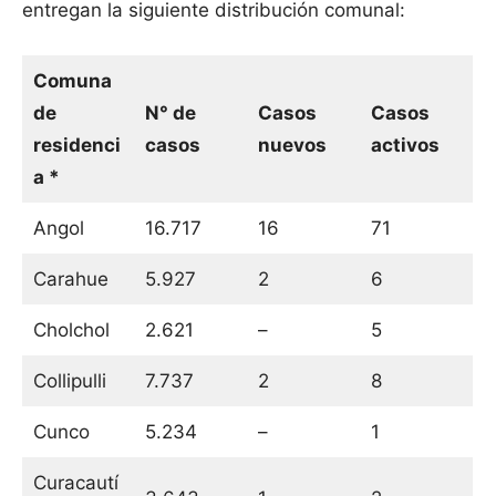
entregan la siguiente distribución comunal:
Comuna
de
N° de
Casos
Casos
residenci
casos
nuevos
activos
a *
Angol
16.717
16
71
Carahue
5.927
2
6
Cholchol
2.621
–
5
Collipulli
7.737
2
8
Cunco
5.234
–
1
Curacautí