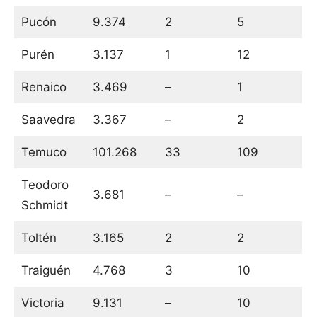
Pucón
9.374
2
5
Purén
3.137
1
12
Renaico
3.469
–
1
Saavedra
3.367
–
2
Temuco
101.268
33
109
Teodoro
3.681
–
–
Schmidt
Toltén
3.165
2
2
Traiguén
4.768
3
10
Victoria
9.131
–
10