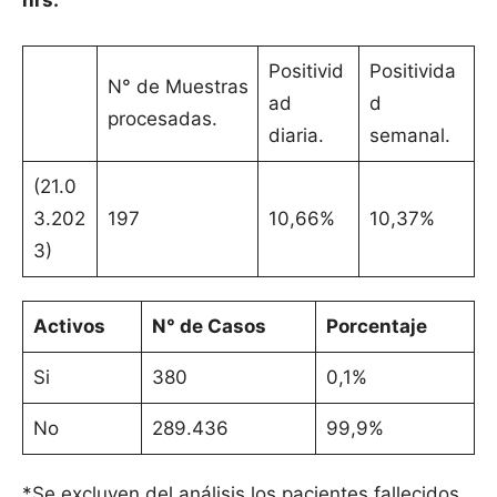
hrs.
Positivid
Positivida
N° de Muestras
ad
d
procesadas.
diaria.
semanal.
(21.0
3.202
197
10,66%
10,37%
3)
Activos
N° de Casos
Porcentaje
Si
380
0,1%
No
289.436
99,9%
*Se excluyen del análisis los pacientes fallecidos.