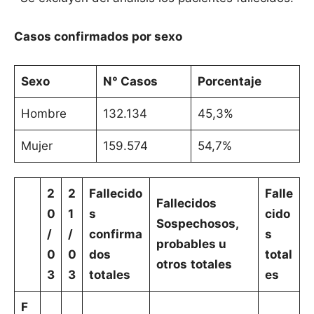
Casos confirmados por sexo
Sexo
N° Casos
Porcentaje
Hombre
132.134
45,3%
Mujer
159.574
54,7%
2
2
Fallecido
Falle
Fallecidos
0
1
s
cido
Sospechosos,
/
/
confirma
s
probables u
0
0
dos
total
otros
totales
3
3
totales
es
F