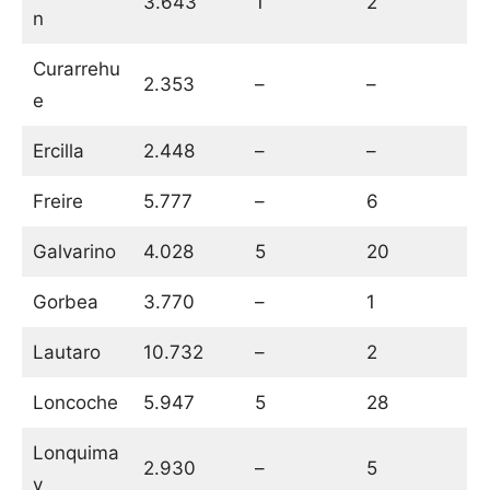
3.643
1
2
n
Curarrehu
2.353
–
–
e
Ercilla
2.448
–
–
Freire
5.777
–
6
Galvarino
4.028
5
20
Gorbea
3.770
–
1
Lautaro
10.732
–
2
Loncoche
5.947
5
28
Lonquima
2.930
–
5
y