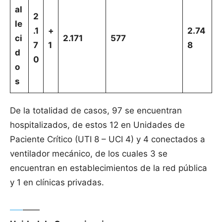
al
2
le
.1
+
2.74
ci
2.171
577
7
1
8
d
0
o
s
De la totalidad de casos, 97 se encuentran
hospitalizados, de estos 12 en Unidades de
Paciente Crítico (UTI 8 – UCI 4) y 4 conectados a
ventilador mecánico, de los cuales 3 se
encuentran en establecimientos de la red pública
y 1 en clínicas privadas.
—–
——