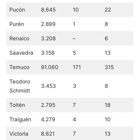
Pucón
8.645
10
22
Purén
2.899
1
8
Renaico
3.208
–
6
Saavedra
3.158
5
13
Temuco
91.060
171
315
Teodoro
3.453
3
8
Schmidt
Toltén
2.795
7
18
Traiguén
4.279
4
10
Victoria
8.621
7
13