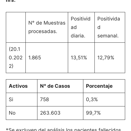
hrs.
Positivid
Positivida
N° de Muestras
ad
d
procesadas.
diaria.
semanal.
(20.1
0.202
1.865
13,51%
12,79%
2)
Activos
N° de Casos
Porcentaje
Si
758
0,3%
No
263.603
99,7%
*Se excluyen del análisis los pacientes fallecidos.