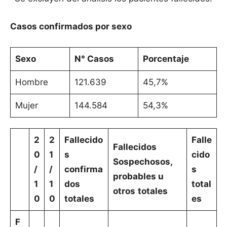
Casos confirmados por sexo
Sexo
N° Casos
Porcentaje
Hombre
121.639
45,7%
Mujer
144.584
54,3%
2
2
Fallecido
Falle
Fallecidos
0
1
s
cido
Sospechosos,
/
/
confirma
s
probables u
1
1
dos
total
otros
totales
0
0
totales
es
F