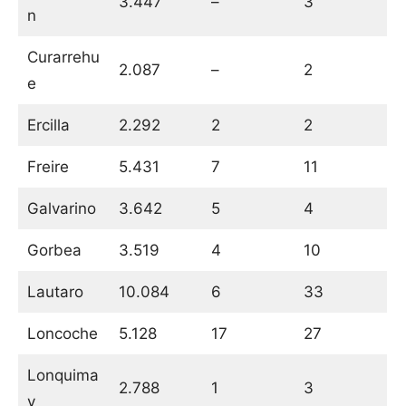
3.447
–
3
n
Curarrehu
2.087
–
2
e
Ercilla
2.292
2
2
Freire
5.431
7
11
Galvarino
3.642
5
4
Gorbea
3.519
4
10
Lautaro
10.084
6
33
Loncoche
5.128
17
27
Lonquima
2.788
1
3
y