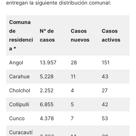
entregan la siguiente distribución comunal:
Comuna
de
N° de
Casos
Casos
residenci
casos
nuevos
activos
a *
Angol
13.957
28
151
Carahue
5.228
11
43
Cholchol
2.252
4
27
Collipulli
6.855
5
42
Cunco
4.378
7
53
Curacautí