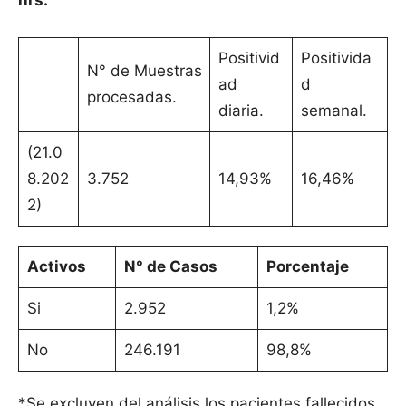
hrs.
Positivid
Positivida
N° de Muestras
ad
d
procesadas.
diaria.
semanal.
(21.0
8.202
3.752
14,93%
16,46%
2)
Activos
N° de Casos
Porcentaje
Si
2.952
1,2%
No
246.191
98,8%
*Se excluyen del análisis los pacientes fallecidos.