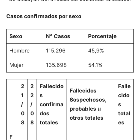
Casos confirmados por sexo
Sexo
N° Casos
Porcentaje
Hombre
115.296
45,9%
Mujer
135.698
54,1%
2
2
Fallecido
Falle
Fallecidos
1
2
s
cido
Sospechosos,
/
/
confirma
s
probables u
0
0
dos
total
otros
totales
8
8
totales
es
F