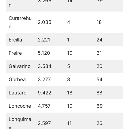
3.266
14
39
n
Curarrehu
2.035
4
18
e
Ercilla
2.221
1
24
Freire
5.120
10
31
Galvarino
3.534
5
20
Gorbea
3.277
8
54
Lautaro
9.422
18
88
Loncoche
4.757
10
69
Lonquima
2.597
11
26
y