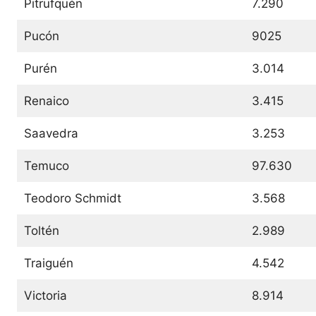
Pitrufquén
7.290
Pucón
9025
Purén
3.014
Renaico
3.415
Saavedra
3.253
Temuco
97.630
Teodoro Schmidt
3.568
Toltén
2.989
Traiguén
4.542
Victoria
8.914