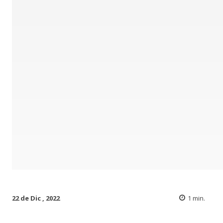
22 de Dic , 2022
1
min.