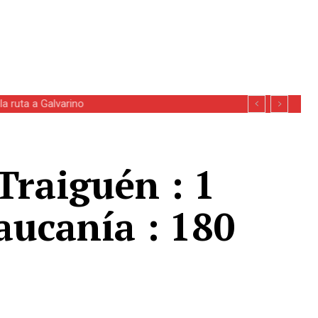
a ruta a Galvarino
Traiguén : 1
aucanía : 180