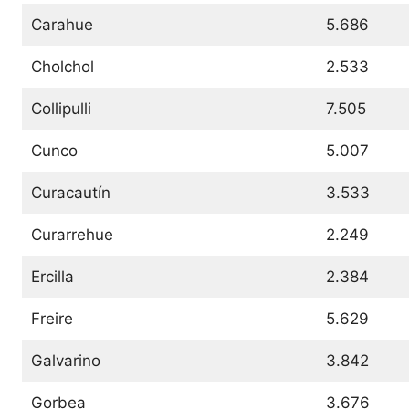
Carahue
5.686
Cholchol
2.533
Collipulli
7.505
Cunco
5.007
Curacautín
3.533
Curarrehue
2.249
Ercilla
2.384
Freire
5.629
Galvarino
3.842
Gorbea
3.676