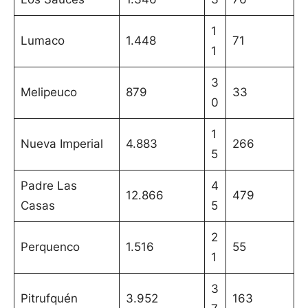
1
Lumaco
1.448
71
1
3
Melipeuco
879
33
0
1
Nueva Imperial
4.883
266
5
Padre Las
4
12.866
479
Casas
5
2
Perquenco
1.516
55
1
3
Pitrufquén
3.952
163