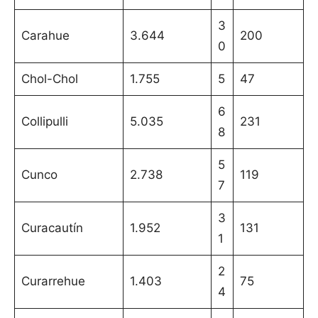
3
Carahue
3.644
200
0
Chol-Chol
1.755
5
47
6
Collipulli
5.035
231
8
5
Cunco
2.738
119
7
3
Curacautín
1.952
131
1
2
Curarrehue
1.403
75
4