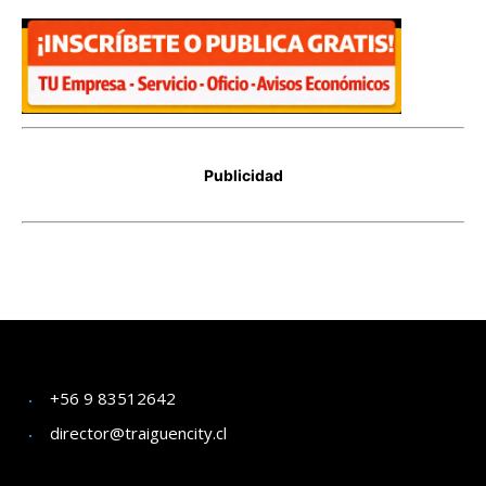
+56 9 83512642
director@traiguencity.cl