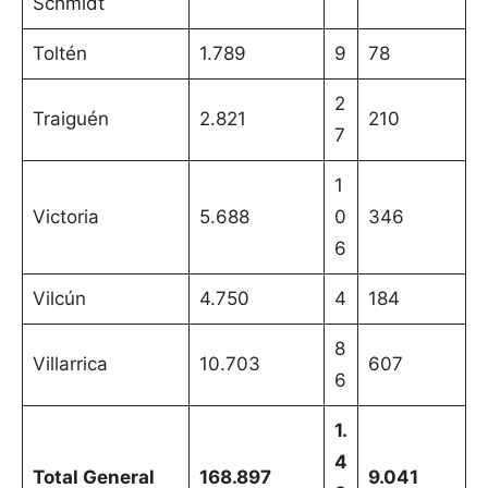
Schmidt
Toltén
1.789
9
78
2
Traiguén
2.821
210
7
1
Victoria
5.688
0
346
6
Vilcún
4.750
4
184
8
Villarrica
10.703
607
6
1.
4
Total General
168.897
9.041