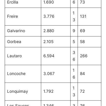
Ercilla
1.690
6
73
1
Freire
3.776
131
3
Galvarino
2.880
9
69
Gorbea
2.105
5
58
3
Lautaro
6.594
266
6
1
Loncoche
3.067
84
6
1
Lonquimay
1.792
72
3
Los Sauces
1.346
3
76