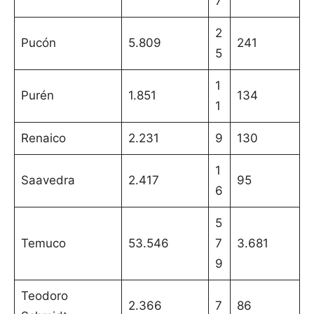
7
2
Pucón
5.809
241
5
1
Purén
1.851
134
1
Renaico
2.231
9
130
1
Saavedra
2.417
95
6
5
Temuco
53.546
7
3.681
9
Teodoro
2.366
7
86