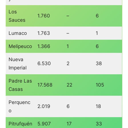
Los
1.760
–
6
Sauces
Lumaco
1.763
–
1
Melipeuco
1.366
1
6
Nueva
6.530
2
38
Imperial
Padre Las
17.568
22
105
Casas
Perquenc
2.019
6
18
o
Pitrufquén
5.907
17
33