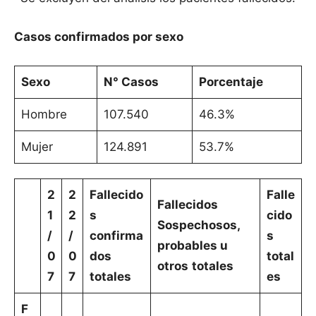
Casos confirmados por sexo
Sexo
N° Casos
Porcentaje
Hombre
107.540
46.3%
Mujer
124.891
53.7%
2
2
Fallecido
Falle
Fallecidos
1
2
s
cido
Sospechosos,
/
/
confirma
s
probables u
0
0
dos
total
otros
totales
7
7
totales
es
F