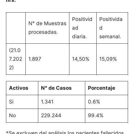
hrs.
Positivid
Positivida
N° de Muestras
ad
d
procesadas.
diaria.
semanal.
(21.0
7.202
1.897
14,50%
15,09%
2)
Activos
N° de Casos
Porcentaje
Si
1.341
0.6%
No
229.244
99.4%
*Se excluyen del análisis los pacientes fallecidos.