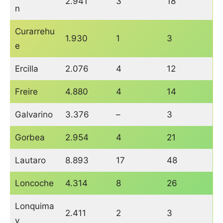
2.941
3
18
n
Curarrehu
1.930
1
3
e
Ercilla
2.076
4
12
Freire
4.880
4
14
Galvarino
3.376
–
3
Gorbea
2.954
4
21
Lautaro
8.893
17
48
Loncoche
4.314
8
26
Lonquima
2.411
2
3
y