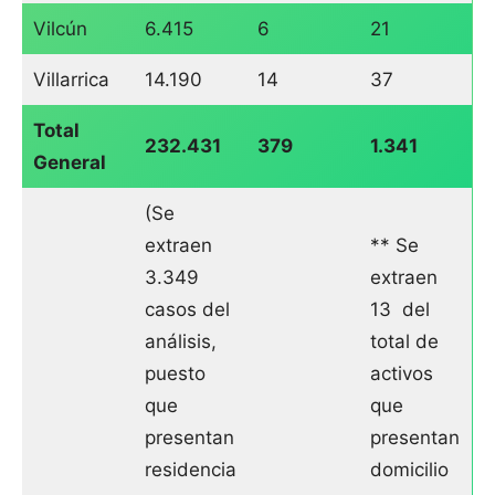
Vilcún
6.415
6
21
Villarrica
14.190
14
37
Total
232.431
379
1.341
General
(Se
extraen
** Se
3.349
extraen
casos del
13 del
análisis,
total de
puesto
activos
que
que
presentan
presentan
residencia
domicilio