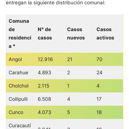
entregan la siguiente distribución comunal:
Comuna
de
N° de
Casos
Casos
residenci
casos
nuevos
activos
a *
Angol
12.916
21
70
Carahue
4.893
2
24
Cholchol
2.115
1
4
Collipulli
6.508
4
17
Cunco
4.073
5
18
Curacautí