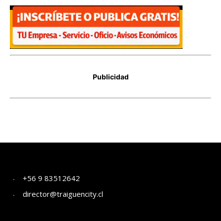
+56 9 83512642
director@traiguencity.cl