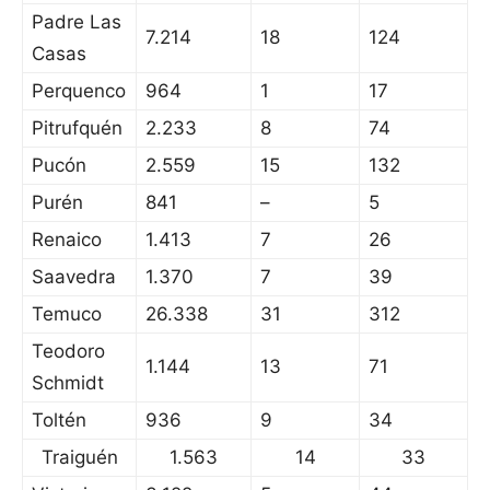
Padre Las
7.214
18
124
Casas
Perquenco
964
1
17
Pitrufquén
2.233
8
74
Pucón
2.559
15
132
Purén
841
–
5
Renaico
1.413
7
26
Saavedra
1.370
7
39
Temuco
26.338
31
312
Teodoro
1.144
13
71
Schmidt
Toltén
936
9
34
Traiguén
1.563
14
33