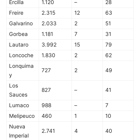
Ercilla
1.120
–
28
Freire
2.315
12
63
Galvarino
2.033
2
51
Gorbea
1.181
7
31
Lautaro
3.992
15
79
Loncoche
1.830
2
62
Lonquima
727
2
49
y
Los
827
–
41
Sauces
Lumaco
988
–
7
Melipeuco
460
1
10
Nueva
2.741
4
40
Imperial