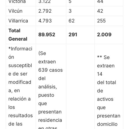
Victoria
3.122
5
44
Vilcún
2.792
3
42
Villarrica
4.793
62
255
Total
89.952
291
2.009
General
*Informaci
(Se
ón
** Se
extraen
susceptibl
extraen
639 casos
e de ser
14
del
modificad
del total
análisis,
a, en
de
puesto
relación a
activos
que
los
que
presentan
resultados
presentan
residencia
de las
domicilio
en otras