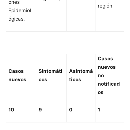
ones
región
Epidemiol
ógicas.
Casos
nuevos
Casos
Sintomáti
Asintomá
no
nuevos
cos
ticos
notificad
os
10
9
0
1