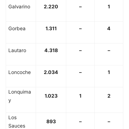
Galvarino
2.220
–
1
Gorbea
1.311
–
4
Lautaro
4.318
–
–
Loncoche
2.034
–
1
Lonquima
1.023
1
2
y
Los
893
–
–
Sauces