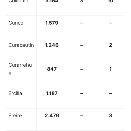
Collipulli
3.164
3
10
Cunco
1.579
–
–
Curacautín
1.246
–
2
Curarrehu
847
–
1
e
Ercilla
1.187
–
–
Freire
2.476
–
3