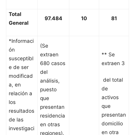
Total
97.484
10
81
General
*Informaci
(Se
ón
extraen
** Se
susceptibl
680 casos
extraen 3
e de ser
del
modificad
del total
análisis,
a, en
de
puesto
relación a
activos
que
los
que
presentan
resultados
presentan
residencia
de las
domicilio
en otras
investigaci
en otra
regiones).