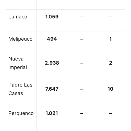
Lumaco
1.059
–
–
Melipeuco
494
–
1
Nueva
2.938
–
2
Imperial
Padre Las
7.647
–
10
Casas
Perquenco
1.021
–
–