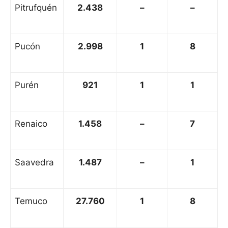
Pitrufquén
2.438
–
–
Pucón
2.998
1
8
Purén
921
1
1
Renaico
1.458
–
7
Saavedra
1.487
–
1
Temuco
27.760
1
8