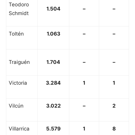
Teodoro
1.504
–
–
Schmidt
Toltén
1.063
–
–
Traiguén
1.704
–
–
Victoria
3.284
1
1
Vilcún
3.022
–
2
Villarrica
5.579
1
8