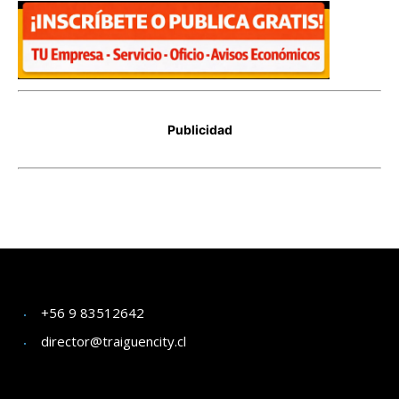
+56 9 83512642
director@traiguencity.cl