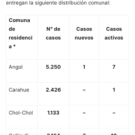
entregan la siguiente distribución comunal:
Comuna
de
N° de
Casos
Casos
residenci
casos
nuevos
activos
a *
Angol
5.250
1
7
Carahue
2.426
–
1
Chol-Chol
1.133
–
–