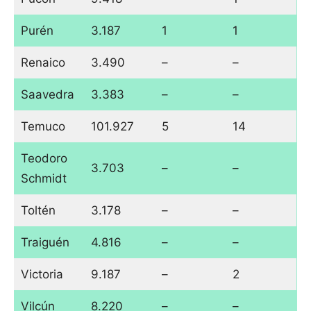
Purén
3.187
1
1
Renaico
3.490
–
–
Saavedra
3.383
–
–
Temuco
101.927
5
14
Teodoro
3.703
–
–
Schmidt
Toltén
3.178
–
–
Traiguén
4.816
–
–
Victoria
9.187
–
2
Vilcún
8.220
–
–