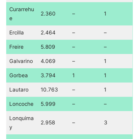
Curarrehu
2.360
–
1
e
Ercilla
2.464
–
–
Freire
5.809
–
–
Galvarino
4.069
–
1
Gorbea
3.794
1
1
Lautaro
10.763
–
1
Loncoche
5.999
–
–
Lonquima
2.958
–
3
y