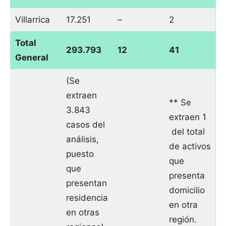
Villarrica
17.251
–
2
Total
293.793
12
41
General
(Se
extraen
** Se
3.843
extraen 1
casos del
del total
análisis,
de activos
puesto
que
que
presenta
presentan
domicilio
residencia
en otra
en otras
región.