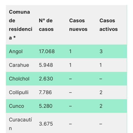
Comuna
de
N° de
Casos
Casos
residenci
casos
nuevos
activos
a *
Angol
17.068
1
3
Carahue
5.948
1
1
Cholchol
2.630
–
–
Collipulli
7.786
–
2
Cunco
5.280
–
2
Curacautí
3.675
–
–
n