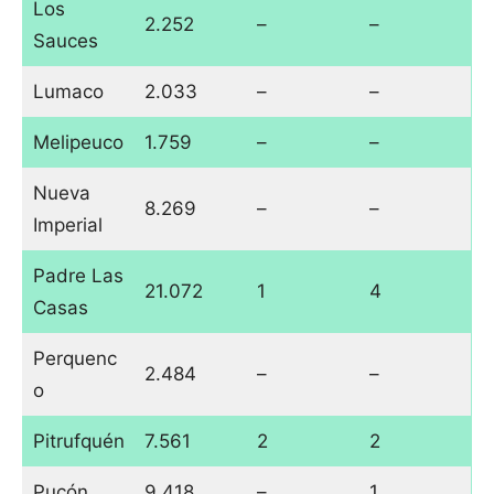
Los
2.252
–
–
Sauces
Lumaco
2.033
–
–
Melipeuco
1.759
–
–
Nueva
8.269
–
–
Imperial
Padre Las
21.072
1
4
Casas
Perquenc
2.484
–
–
o
Pitrufquén
7.561
2
2
Pucón
9.418
–
1