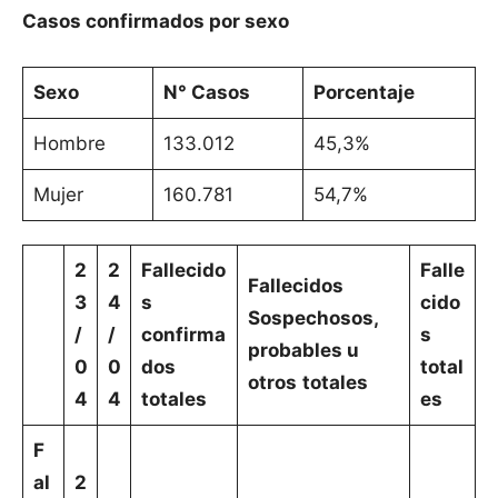
Casos confirmados por sexo
Sexo
N° Casos
Porcentaje
Hombre
133.012
45,3%
Mujer
160.781
54,7%
2
2
Fallecido
Falle
Fallecidos
3
4
s
cido
Sospechosos,
/
/
confirma
s
probables u
0
0
dos
total
otros
totales
4
4
totales
es
F
al
2