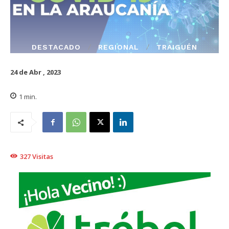
DESTACADO
REGIONAL
TRAIGUÉN
24 de Abr , 2023
1
min.
327
Visitas