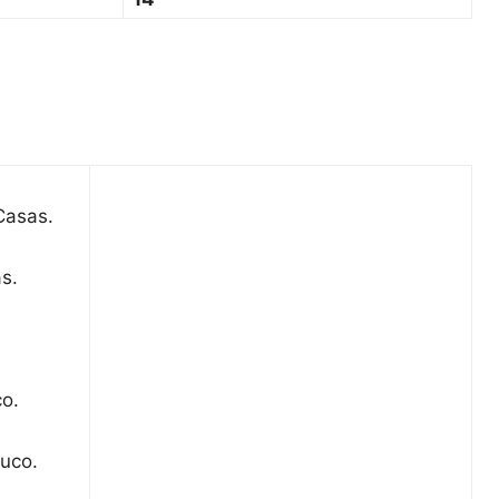
Casas.
s.
o.
uco.