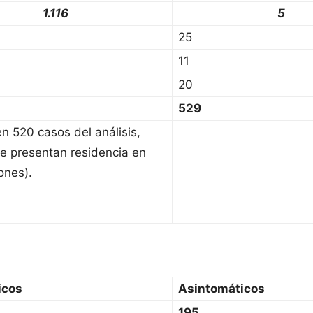
1.116
5
25
11
20
529
en 520 casos del análisis,
e presentan residencia en
ones).
icos
Asintomáticos
195