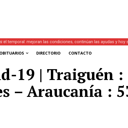
s el temporal: mejoran las condiciones, continúan las ayudas y hoy 
OBITUARIOS
DIRECTORIO
CONTACTO
id-19 | Traiguén :
es – Araucanía : 