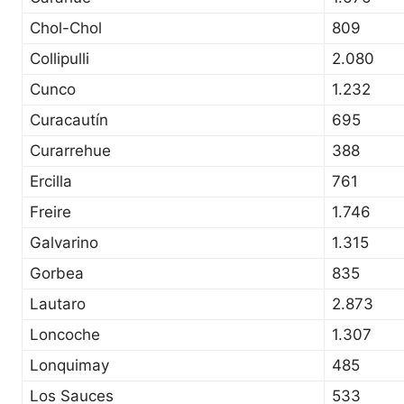
Chol-Chol
809
Collipulli
2.080
Cunco
1.232
Curacautín
695
Curarrehue
388
Ercilla
761
Freire
1.746
Galvarino
1.315
Gorbea
835
Lautaro
2.873
Loncoche
1.307
Lonquimay
485
Los Sauces
533