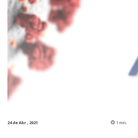
24 de Abr , 2021
1
min.