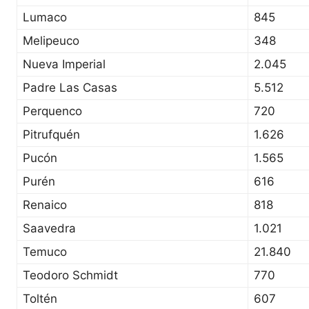
Lumaco
845
Melipeuco
348
Nueva Imperial
2.045
Padre Las Casas
5.512
Perquenco
720
Pitrufquén
1.626
Pucón
1.565
Purén
616
Renaico
818
Saavedra
1.021
Temuco
21.840
Teodoro Schmidt
770
Toltén
607