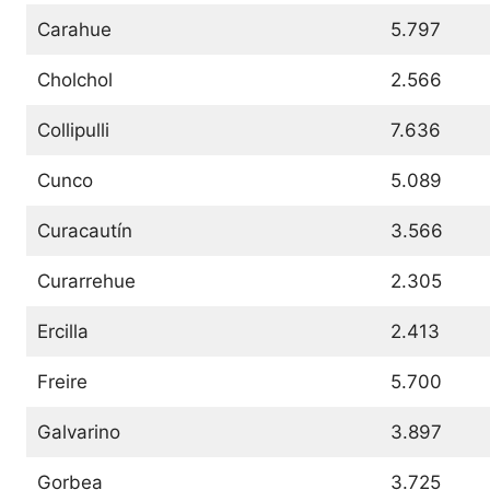
Carahue
5.797
Cholchol
2.566
Collipulli
7.636
Cunco
5.089
Curacautín
3.566
Curarrehue
2.305
Ercilla
2.413
Freire
5.700
Galvarino
3.897
Gorbea
3.725