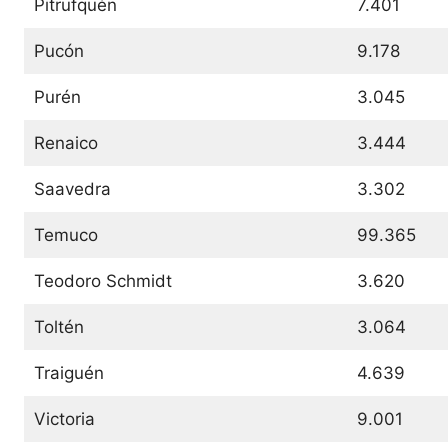
Pitrufquén
7.401
Pucón
9.178
Purén
3.045
Renaico
3.444
Saavedra
3.302
Temuco
99.365
Teodoro Schmidt
3.620
Toltén
3.064
Traiguén
4.639
Victoria
9.001