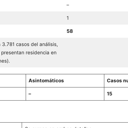
–
1
58
 3.781 casos del análisis,
 presentan residencia en
ones).
Asintomáticos
Casos nu
–
15