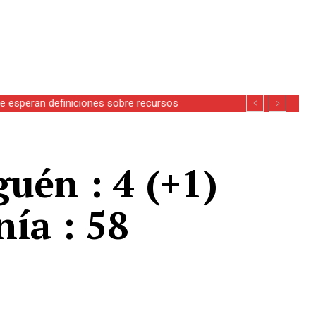
se esperan definiciones sobre recursos
guén : 4 (+1)
nía : 58