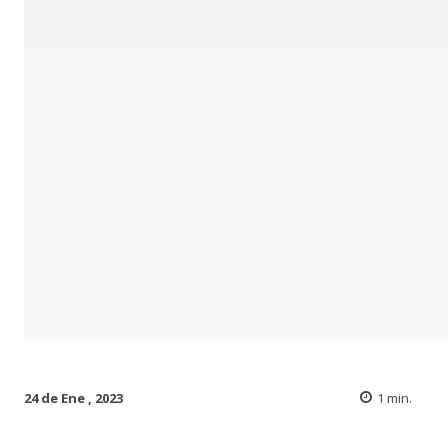
24 de Ene , 2023
1
min.