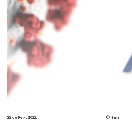
25 de Feb , 2022
1
min.