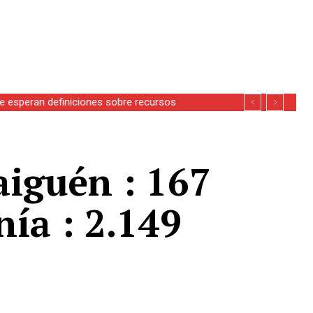
se esperan definiciones sobre recursos
aiguén : 167
ía : 2.149