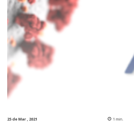
25 de Mar , 2021
1
min.