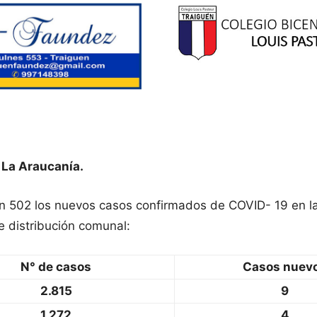
 La Araucanía.
on 502 los nuevos casos confirmados de COVID- 19 en l
e distribución comunal:
N° de casos
Casos nuev
2.815
9
1.272
4