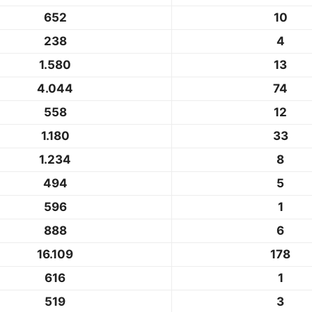
652
10
238
4
1.580
13
4.044
74
558
12
1.180
33
1.234
8
494
5
596
1
888
6
16.109
178
616
1
519
3