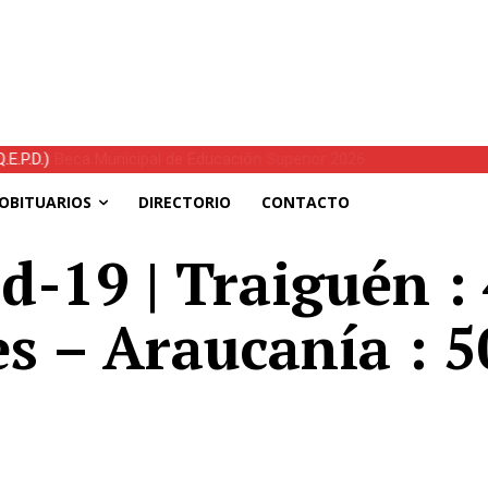
E.P.D.)
OBITUARIOS
DIRECTORIO
CONTACTO
d-19 | Traiguén :
es – Araucanía : 