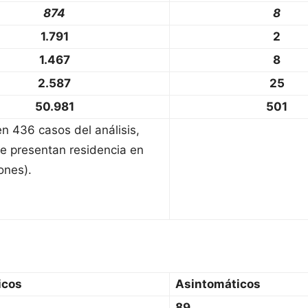
874
8
1.791
2
1.467
8
2.587
25
50.981
501
en 436 casos del análisis,
e presentan residencia en
ones).
icos
Asintomáticos
89