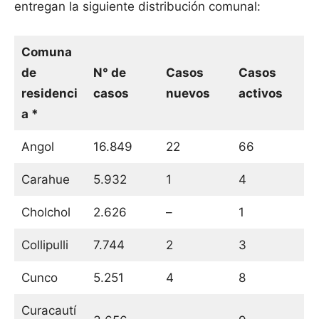
entregan la siguiente distribución comunal:
Comuna
de
N° de
Casos
Casos
residenci
casos
nuevos
activos
a *
Angol
16.849
22
66
Carahue
5.932
1
4
Cholchol
2.626
–
1
Collipulli
7.744
2
3
Cunco
5.251
4
8
Curacautí