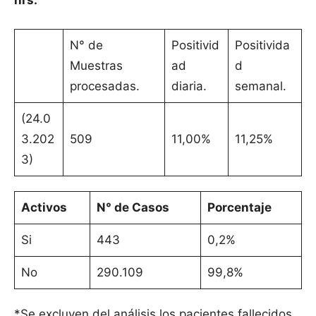
hrs.
N° de
Positivid
Positivida
Muestras
ad
d
procesadas.
diaria.
semanal.
(24.0
3.202
509
11,00%
11,25%
3)
Activos
N° de Casos
Porcentaje
Si
443
0,2%
No
290.109
99,8%
*Se excluyen del análisis los pacientes fallecidos.