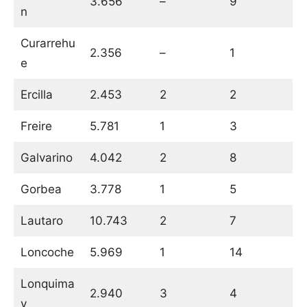
3.656
–
9
n
Curarrehu
2.356
–
1
e
Ercilla
2.453
2
2
Freire
5.781
1
3
Galvarino
4.042
2
8
Gorbea
3.778
1
5
Lautaro
10.743
2
7
Loncoche
5.969
1
14
Lonquima
2.940
3
4
y