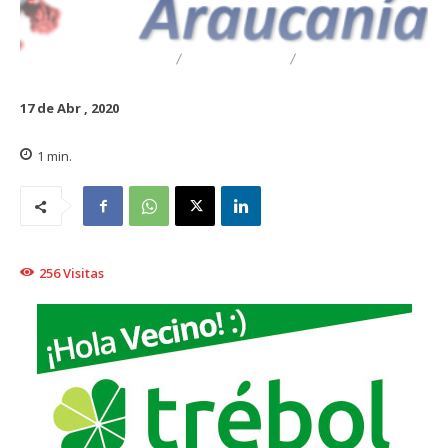
DESTACADO
TRAIGUÉN
GENERAL
17 de Abr , 2020
1
min.
256
Visitas