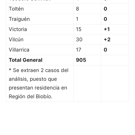
Toltén
8
0
Traiguén
1
0
Victoria
15
+1
Vilcún
30
+2
Villarrica
17
0
Total General
905
* Se extraen 2 casos del
análisis, puesto que
presentan residencia en
Región del Biobío.