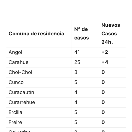
Nuevos
N° de
Comuna de residencia
Casos
casos
24h.
Angol
41
+2
Carahue
25
+4
Chol-Chol
3
0
Cunco
5
0
Curacautín
4
0
Curarrehue
4
0
Ercilla
5
0
Freire
5
0