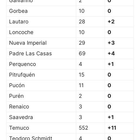
Galvarino
2
0
Gorbea
10
0
Lautaro
28
+2
Loncoche
10
0
Nueva Imperial
29
+3
Padre Las Casas
69
+4
Perquenco
4
+1
Pitrufquén
15
0
Pucón
11
0
Purén
2
0
Renaico
3
0
Saavedra
3
+1
Temuco
552
+11
Teodoro Schmidt
4
0