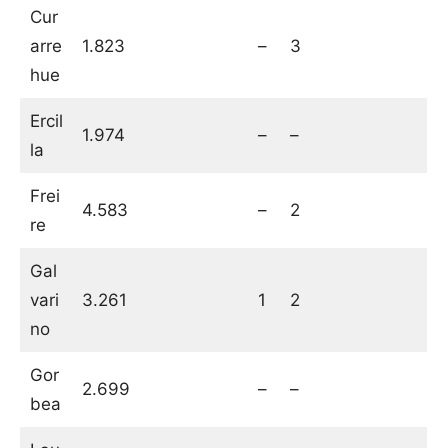
Cur
arre
1.823
–
3
hue
Ercil
1.974
–
–
la
Frei
4.583
–
2
re
Gal
vari
3.261
1
2
no
Gor
2.699
–
–
bea