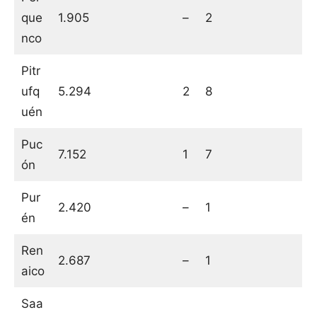
que
1.905
–
2
nco
Pitr
ufq
5.294
2
8
uén
Puc
7.152
1
7
ón
Pur
2.420
–
1
én
Ren
2.687
–
1
aico
Saa