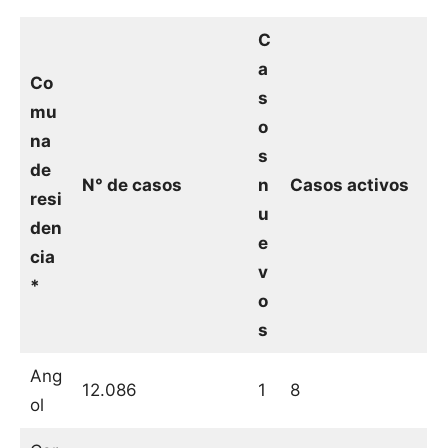
C
a
Co
s
mu
o
na
s
de
N° de casos
n
Casos activos
resi
u
den
e
cia
v
*
o
s
Ang
12.086
1
8
ol