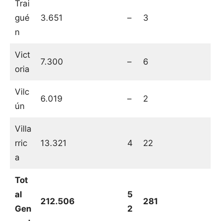
Trai
gué
3.651
–
3
n
Vict
7.300
–
6
oria
Vilc
6.019
–
2
ún
Villa
rric
13.321
4
22
a
Tot
al
5
212.506
281
Gen
2