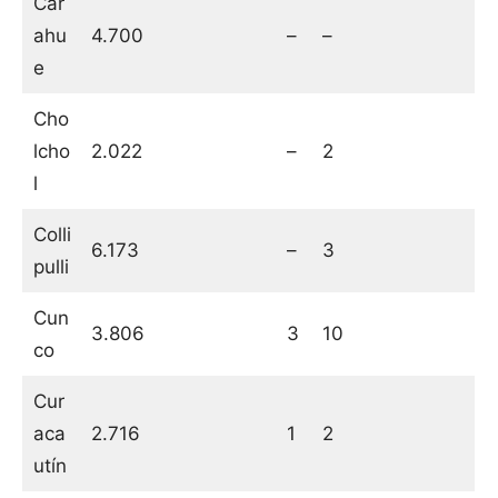
Car
ahu
4.700
–
–
e
Cho
lcho
2.022
–
2
l
Colli
6.173
–
3
pulli
Cun
3.806
3
10
co
Cur
aca
2.716
1
2
utín