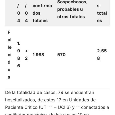
Sospechosos,
/
/
confirma
s
probables u
0
0
dos
total
otros
totales
4
4
totales
es
F
al
1.
le
9
+
2.55
ci
1.988
570
8
2
8
d
6
o
s
De la totalidad de casos, 79 se encuentran
hospitalizados, de estos 17 en Unidades de
Paciente Crítico (UTI 11 – UCI 6) y 11 conectados a
ventilador mecánico, de los cuales 10 se