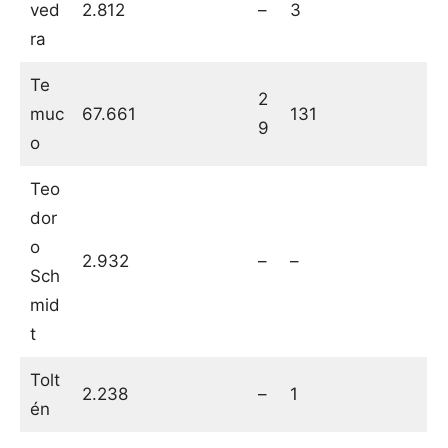
ved
2.812
–
3
ra
Te
2
muc
67.661
131
9
o
Teo
dor
o
2.932
–
–
Sch
mid
t
Tolt
2.238
–
1
én