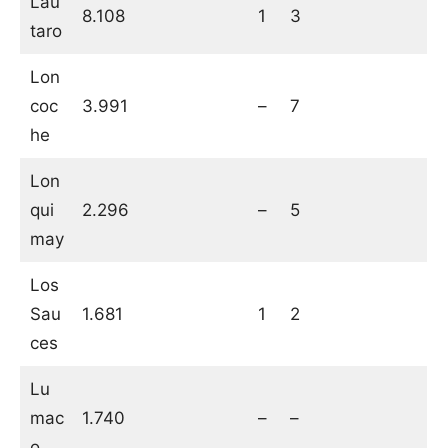
Lau
8.108
1
3
taro
Lon
coc
3.991
–
7
he
Lon
qui
2.296
–
5
may
Los
Sau
1.681
1
2
ces
Lu
mac
1.740
–
–
o