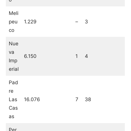
Meli
peu
1.229
–
3
co
Nue
va
6.150
1
4
Imp
erial
Pad
re
Las
16.076
7
38
Cas
as
Per