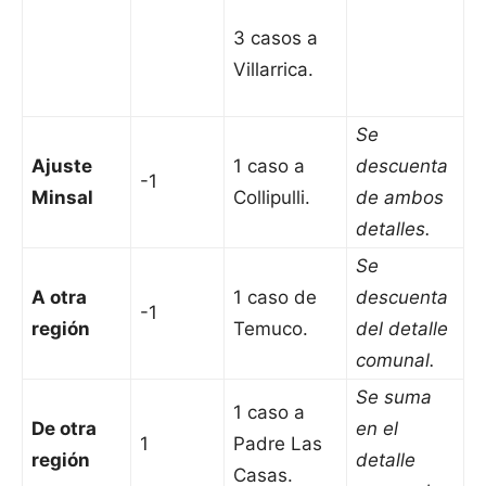
3 casos a
Villarrica.
Se
Ajuste
1 caso a
descuenta
-1
Minsal
Collipulli.
de ambos
detalles.
Se
A otra
1 caso de
descuenta
-1
región
Temuco.
del detalle
comunal.
Se suma
1 caso a
De otra
en el
1
Padre Las
región
detalle
Casas.