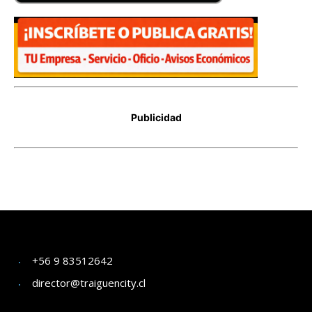
+56 9 83512642
director@traiguencity.cl