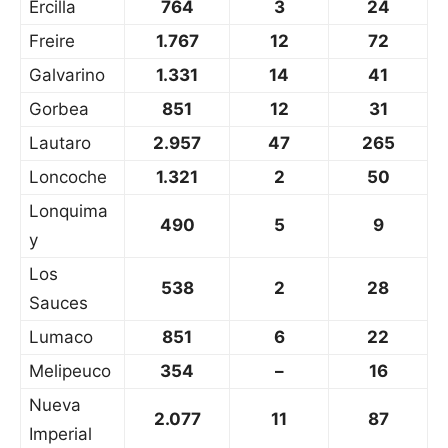
Ercilla
764
3
24
Freire
1.767
12
72
Galvarino
1.331
14
41
Gorbea
851
12
31
Lautaro
2.957
47
265
Loncoche
1.321
2
50
Lonquima
490
5
9
y
Los
538
2
28
Sauces
Lumaco
851
6
22
Melipeuco
354
–
16
Nueva
2.077
11
87
Imperial