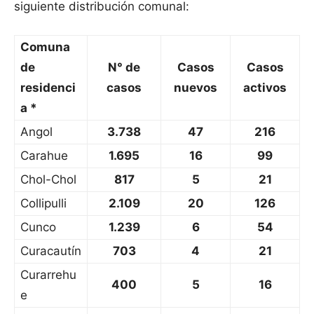
siguiente distribución comunal:
Comuna
de
N° de
Casos
Casos
residenci
casos
nuevos
activos
a *
Angol
3.738
47
216
Carahue
1.695
16
99
Chol-Chol
817
5
21
Collipulli
2.109
20
126
Cunco
1.239
6
54
Curacautín
703
4
21
Curarrehu
400
5
16
e