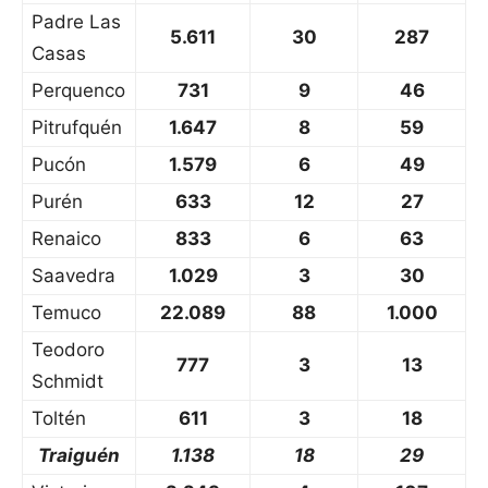
Padre Las
5.611
30
287
Casas
Perquenco
731
9
46
Pitrufquén
1.647
8
59
Pucón
1.579
6
49
Purén
633
12
27
Renaico
833
6
63
Saavedra
1.029
3
30
Temuco
22.089
88
1.000
Teodoro
777
3
13
Schmidt
Toltén
611
3
18
Traiguén
1.138
18
29