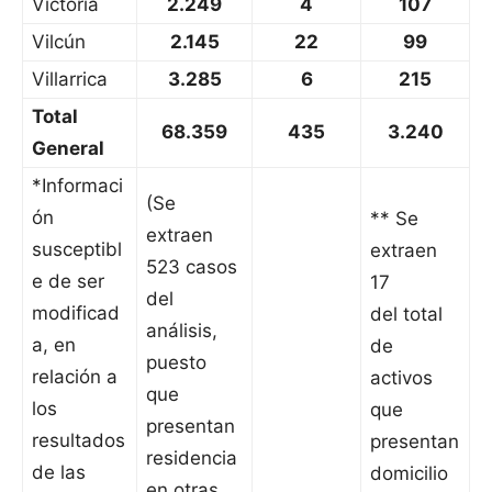
Victoria
2.249
4
107
Vilcún
2.145
22
99
Villarrica
3.285
6
215
Total
68.359
435
3.240
General
*Informaci
(Se
ón
** Se
extraen
susceptibl
extraen
523 casos
e de ser
17
del
modificad
del total
análisis,
a, en
de
puesto
relación a
activos
que
los
que
presentan
resultados
presentan
residencia
de las
domicilio
en otras