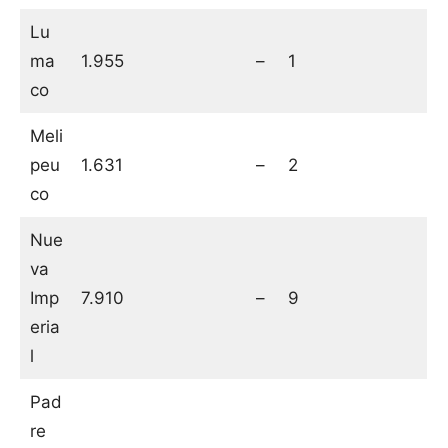
Lu
ma
1.955
–
1
co
Meli
peu
1.631
–
2
co
Nue
va
Imp
7.910
–
9
eria
l
Pad
re