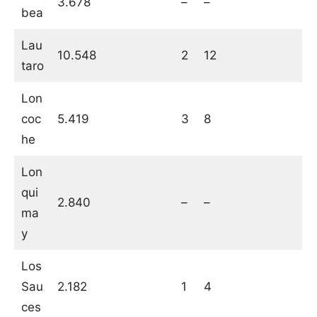
3.678
–
–
bea
Lau
10.548
2
12
taro
Lon
coc
5.419
3
8
he
Lon
qui
2.840
–
–
ma
y
Los
Sau
2.182
1
4
ces