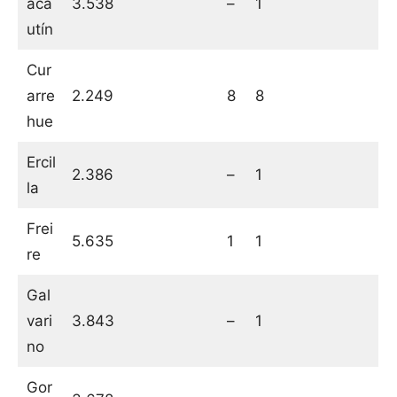
aca
3.538
–
1
utín
Cur
arre
2.249
8
8
hue
Ercil
2.386
–
1
la
Frei
5.635
1
1
re
Gal
vari
3.843
–
1
no
Gor