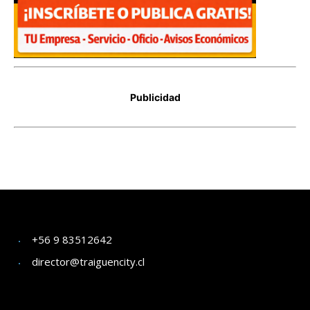
+56 9 83512642
director@traiguencity.cl