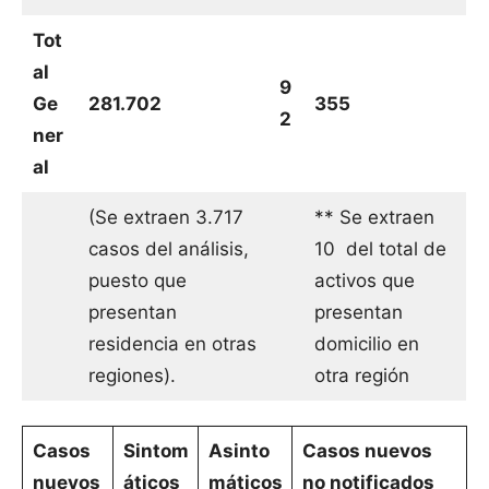
Tot
al
9
Ge
281.702
355
2
ner
al
(Se extraen 3.717
** Se extraen
casos del análisis,
10 del total de
puesto que
activos que
presentan
presentan
residencia en otras
domicilio en
regiones).
otra región
Casos
Sintom
Asinto
Casos nuevos
nuevos
áticos
máticos
no notificados