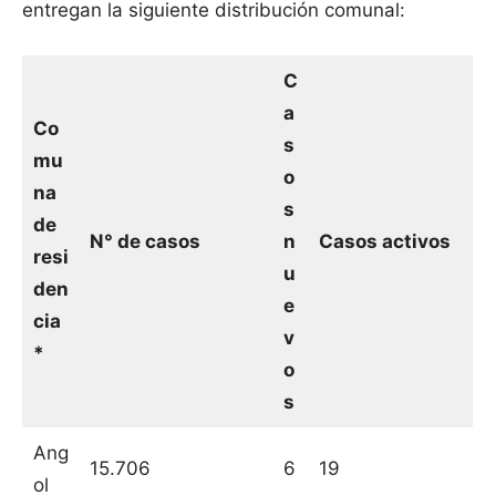
entregan la siguiente distribución comunal:
C
a
Co
s
mu
o
na
s
de
N° de casos
n
Casos activos
resi
u
den
e
cia
v
*
o
s
Ang
15.706
6
19
ol