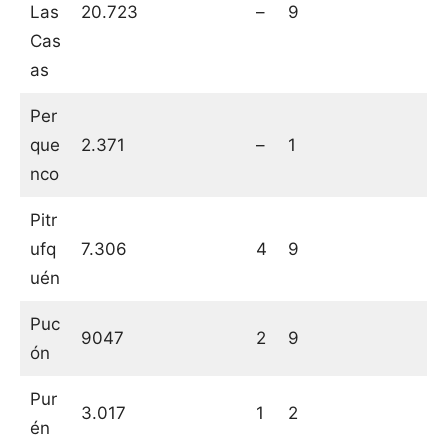
Las
20.723
–
9
Cas
as
Per
que
2.371
–
1
nco
Pitr
ufq
7.306
4
9
uén
Puc
9047
2
9
ón
Pur
3.017
1
2
én