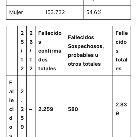
Mujer
153.732
54,6%
2
2
Fallecido
Falle
Fallecidos
5
6
s
cido
Sospechosos,
/
/
confirma
s
probables u
1
1
dos
total
otros
totales
2
2
totales
es
F
al
2
le
.
2.83
ci
2
–
2.259
580
9
d
5
o
9
s