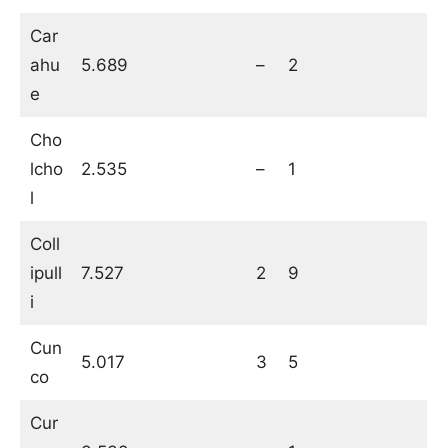
Car
ahu
5.689
–
2
e
Cho
lcho
2.535
–
1
l
Coll
ipull
7.527
2
9
i
Cun
5.017
3
5
co
Cur