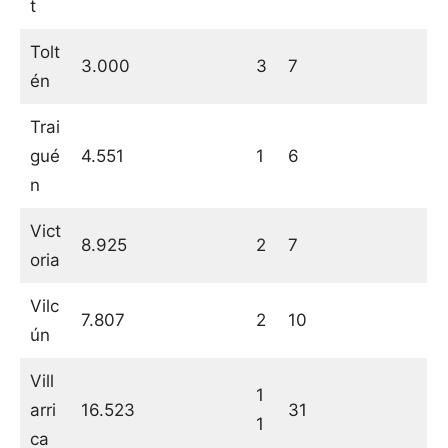
t
Tolt
3.000
3
7
én
Trai
gué
4.551
1
6
n
Vict
8.925
2
7
oria
Vilc
7.807
2
10
ún
Vill
1
arri
16.523
31
1
ca