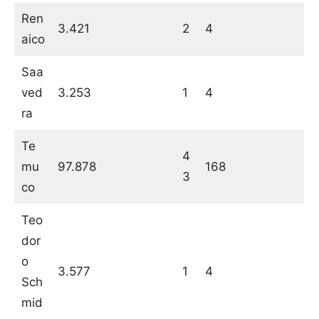
Ren
3.421
2
4
aico
Saa
ved
3.253
1
4
ra
Te
4
mu
97.878
168
3
co
Teo
dor
o
3.577
1
4
Sch
mid