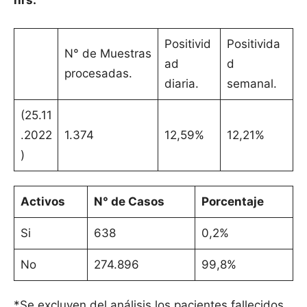
hrs.
Positivid
Positivida
N° de Muestras
ad
d
procesadas.
diaria.
semanal.
(25.11
.2022
1.374
12,59%
12,21%
)
Activos
N° de Casos
Porcentaje
Si
638
0,2%
No
274.896
99,8%
*Se excluyen del análisis los pacientes fallecidos.