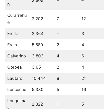
3.505
–
–
n
Curarrehu
2.202
7
12
e
Ercilla
2.364
–
3
Freire
5.580
2
4
Galvarino
3.803
4
6
Gorbea
3.651
2
4
Lautaro
10.444
8
21
Loncoche
5.330
5
16
Lonquima
2.822
1
5
y