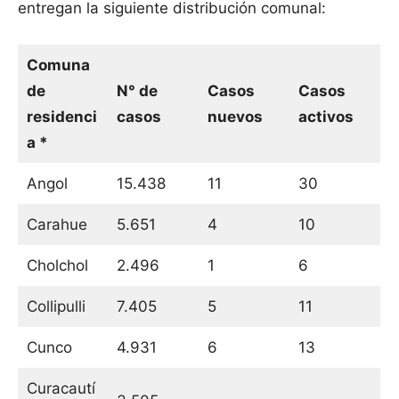
entregan la siguiente distribución comunal:
Comuna
de
N° de
Casos
Casos
residenci
casos
nuevos
activos
a *
Angol
15.438
11
30
Carahue
5.651
4
10
Cholchol
2.496
1
6
Collipulli
7.405
5
11
Cunco
4.931
6
13
Curacautí