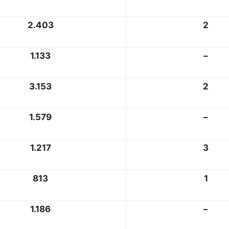
2.403
2
1.133
–
3.153
2
1.579
–
1.217
3
813
1
1.186
–