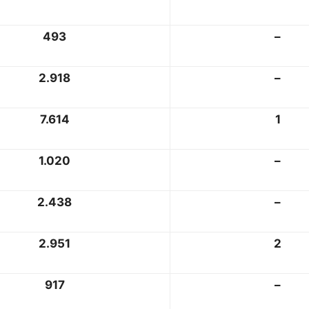
493
–
2.918
–
7.614
1
1.020
–
2.438
–
2.951
2
917
–