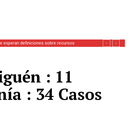
se esperan definiciones sobre recursos
iguén : 11
nía : 34 Casos