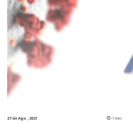
27 de Ago , 2021
1
min.