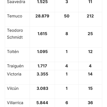
Saavedra
1.525
3
11
Temuco
28.879
50
212
Teodoro
1.615
8
25
Schmidt
Toltén
1.095
1
12
Traiguén
1.717
4
4
Victoria
3.355
1
14
Vilcún
3.083
1
15
Villarrica
5.844
6
36