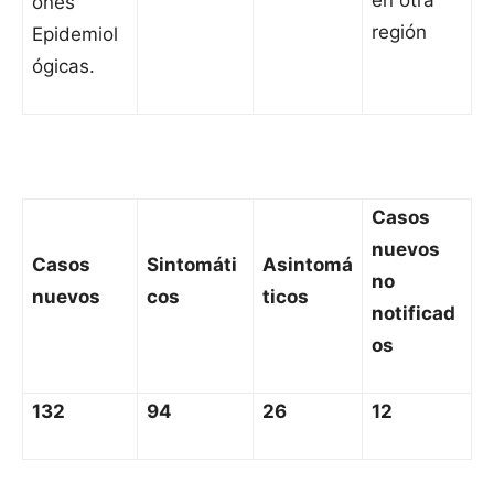
en otra
ones
región
Epidemiol
ógicas.
Casos
nuevos
Casos
Sintomáti
Asintomá
no
nuevos
cos
ticos
notificad
os
132
94
26
12