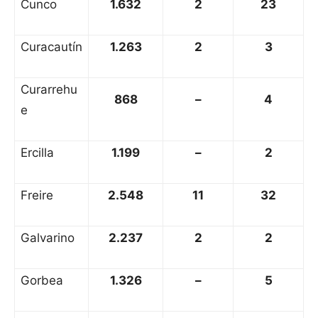
Cunco
1.632
2
23
Curacautín
1.263
2
3
Curarrehu
868
–
4
e
Ercilla
1.199
–
2
Freire
2.548
11
32
Galvarino
2.237
2
2
Gorbea
1.326
–
5