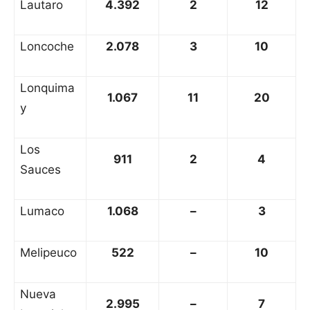
Lautaro
4.392
2
12
Loncoche
2.078
3
10
Lonquima
1.067
11
20
y
Los
911
2
4
Sauces
Lumaco
1.068
–
3
Melipeuco
522
–
10
Nueva
2.995
–
7