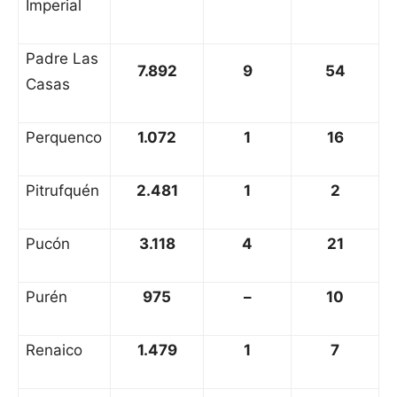
Imperial
Padre Las
7.892
9
54
Casas
Perquenco
1.072
1
16
Pitrufquén
2.481
1
2
Pucón
3.118
4
21
Purén
975
–
10
Renaico
1.479
1
7