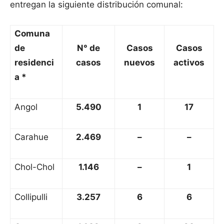
entregan la siguiente distribución comunal:
Comuna
de
N° de
Casos
Casos
residenci
casos
nuevos
activos
a *
Angol
5.490
1
17
Carahue
2.469
–
–
Chol-Chol
1.146
–
1
Collipulli
3.257
6
6